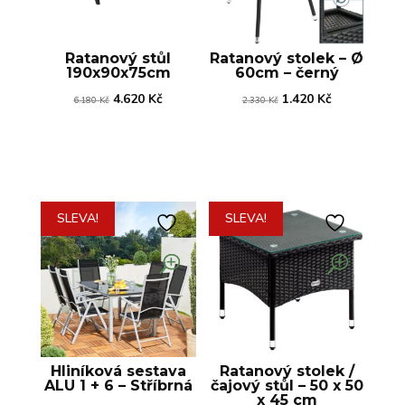
Ratanový stůl
Ratanový stolek – Ø
190x90x75cm
60cm – černý
Původní
Aktuální
Původní
Aktuální
4.620
Kč
1.420
Kč
6.180
Kč
2.330
Kč
cena
cena
cena
cena
byla:
je:
byla:
je:
6.180 Kč.
4.620 Kč.
2.330 Kč.
1.420 Kč.
SLEVA!
SLEVA!
Hliníková sestava
Ratanový stolek /
ALU 1 + 6 – Stříbrná
čajový stůl – 50 x 50
x 45 cm