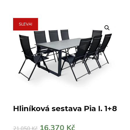
SLEVA!
Hliníková sestava Pia I. 1+8
Původní
Aktuální
16.370
Kč
21.050
Kč