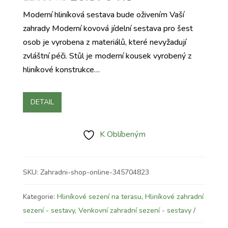
cena
cena
Moderní hliníková sestava bude oživením Vaší
byla:
je:
zahrady Moderní kovová jídelní sestava pro šest
21.050 Kč.
16.370 Kč.
osob je vyrobena z materiálů, které nevyžadují
zvláštní péči. Stůl je moderní kousek vyrobený z
hliníkové konstrukce…
DETAIL
K Oblíbeným
SKU:
Zahradni-shop-online-345704823
Kategorie:
Hliníkové sezení na terasu
,
Hliníkové zahradní
sezení - sestavy
,
Venkovní zahradní sezení - sestavy