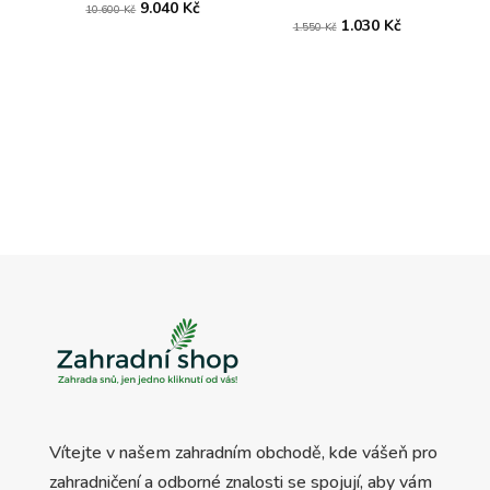
Původní
Aktuální
9.040
Kč
10.600
Kč
Původní
Aktuální
1.030
Kč
1.550
Kč
cena
cena
cena
cena
byla:
je:
byla:
je:
10.600 Kč.
9.040 Kč.
1.550 Kč.
1.030 Kč.
Vítejte v našem zahradním obchodě, kde vášeň pro
zahradničení a odborné znalosti se spojují, aby vám