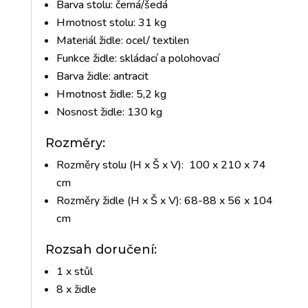
Barva stolu: černá/šedá
Hmotnost stolu: 31 kg
Materiál židle: ocel/ textilen
Funkce židle: skládací a polohovací
Barva židle: antracit
Hmotnost židle: 5,2 kg
Nosnost židle: 130 kg
Rozměry:
Rozměry stolu (H x Š x V): 100 x 210 x 74
cm
Rozměry židle (H x Š x V): 68-88 x 56 x 104
cm
Rozsah doručení:
1 x stůl
8 x židle