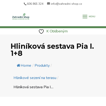
606 865 324
info@zahradni-shop.cz
K Oblíbeným
Hliníková sestava Pia I.
1+8
Home
/
Produkty
/
Hliníkové sezení na terasu
/
Hliníková sestava Pia I....