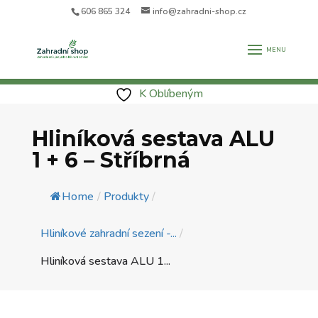
606 865 324
info@zahradni-shop.cz
K Oblíbeným
Hliníková sestava ALU
1 + 6 – Stříbrná
Home
/
Produkty
/
Hliníkové zahradní sezení -...
/
Hliníková sestava ALU 1...