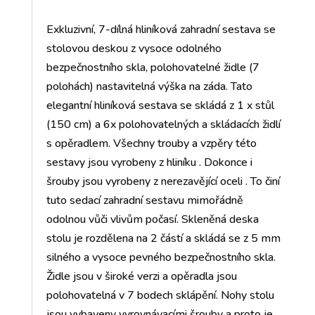
Exkluzivní, 7-dílná hliníková zahradní sestava se
stolovou deskou z vysoce odolného
bezpečnostního skla, polohovatelné židle (7
polohách) nastavitelná výška na záda. Tato
elegantní hliníková sestava se skládá z 1 x stůl
(150 cm) a 6x polohovatelných a skládacích židlí
s opěradlem. Všechny trouby a vzpěry této
sestavy jsou vyrobeny z hliníku . Dokonce i
šrouby jsou vyrobeny z nerezavějící oceli . To činí
tuto sedací zahradní sestavu mimořádně
odolnou vůči vlivům počasí. Skleněná deska
stolu je rozdělena na 2 částí a skládá se z 5 mm
silného a vysoce pevného bezpečnostního skla.
Židle jsou v široké verzi a opěradla jsou
polohovatelná v 7 bodech sklápění. Nohy stolu
jsou vybaveny vyrovnávacími šrouby a proto je