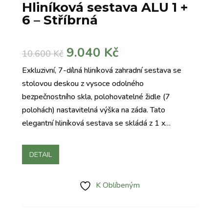
Hliníková sestava ALU 1 +
6 – Stříbrná
Původní
Aktuální
9.040
Kč
10.600
Kč
cena
cena
Exkluzivní, 7-dílná hliníková zahradní sestava se
byla:
je:
stolovou deskou z vysoce odolného
10.600 Kč.
9.040 Kč.
bezpečnostního skla, polohovatelné židle (7
polohách) nastavitelná výška na záda. Tato
elegantní hliníková sestava se skládá z 1 x…
DETAIL
K Oblíbeným