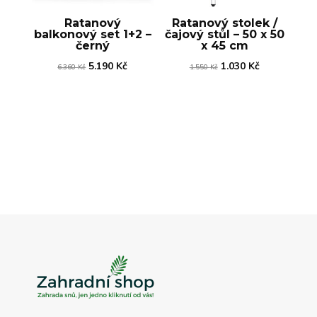
Ratanový
Ratanový stolek /
balkonový set 1+2 –
čajový stůl – 50 x 50
černý
x 45 cm
Původní
Aktuální
Původní
Aktuální
5.190
Kč
1.030
Kč
6.360
Kč
1.550
Kč
cena
cena
cena
cena
byla:
je:
byla:
je:
6.360 Kč.
5.190 Kč.
1.550 Kč.
1.030 Kč.