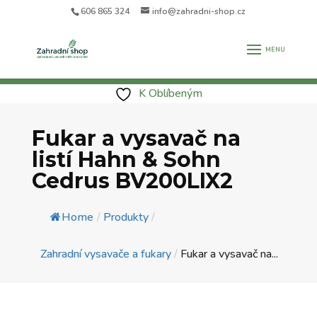
606 865 324
info@zahradni-shop.cz
K Oblíbeným
Fukar a vysavač na
listí Hahn & Sohn
Cedrus BV200LIX2
Home
/
Produkty
/
Zahradní vysavače a fukary
/
Fukar a vysavač na...