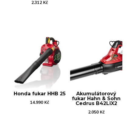
2.312
Kč
Honda fukar HHB 25
Akumulátorový
fukar Hahn & Sohn
14.990
Kč
Cedrus B42LiX2
2.050
Kč