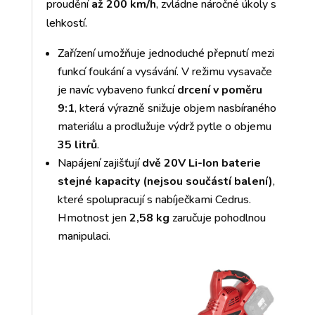
proudění
až 200 km/h
, zvládne náročné úkoly s
lehkostí.
Zařízení umožňuje jednoduché přepnutí mezi
funkcí foukání a vysávání. V režimu vysavače
je navíc vybaveno funkcí
drcení v poměru
9:1
, která výrazně snižuje objem nasbíraného
materiálu a prodlužuje výdrž pytle o objemu
35 litrů
.
Napájení zajišťují
dvě 20V Li-Ion baterie
stejné kapacity (nejsou součástí balení)
,
které spolupracují s nabíječkami Cedrus.
Hmotnost jen
2,58 kg
zaručuje pohodlnou
manipulaci.