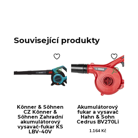
Související produkty
Könner & Söhnen
Akumulátorový
CZ Könner &
fukar a vysavač
Söhnen Zahradní
Hahn & Sohn
akumulátorový
Cedrus BV270Li
vysavač-fukar KS
1.164
Kč
LBV-40V