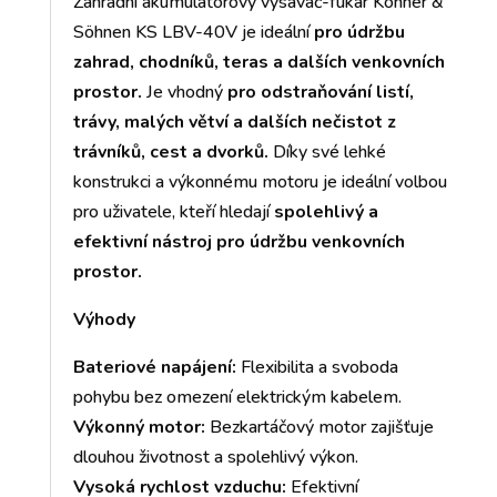
Zahradní akumulátorový vysavač-fukar Könner &
Söhnen KS LBV-40V je ideální
pro údržbu
zahrad, chodníků, teras a dalších venkovních
prostor.
Je vhodný
pro odstraňování listí,
trávy, malých větví a dalších nečistot z
trávníků, cest a dvorků.
Díky své lehké
konstrukci a výkonnému motoru je ideální volbou
pro uživatele, kteří hledají
spolehlivý a
efektivní nástroj pro údržbu venkovních
prostor.
Výhody
Bateriové napájení:
Flexibilita a svoboda
pohybu bez omezení elektrickým kabelem.
Výkonný motor:
Bezkartáčový motor zajišťuje
dlouhou životnost a spolehlivý výkon.
Vysoká rychlost vzduchu:
Efektivní