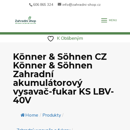
606 865 324
info@zahradni-shop.cz
K Oblíbeným
Könner & Söhnen CZ
Könner & Söhnen
Zahradní
akumulátorový
vysavač-fukar KS LBV-
40V
Home
/
Produkty
/