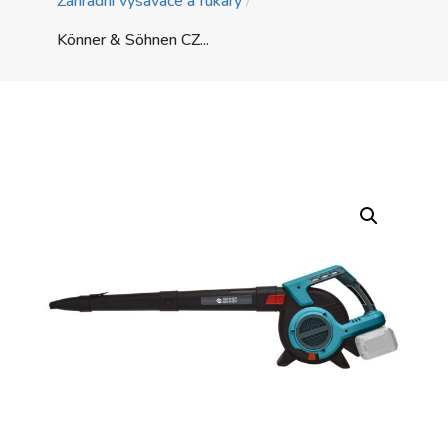
Zahradní vysavače a fukary
/
Könner & Söhnen CZ...