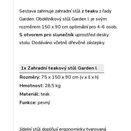
Sestava zahrnuje zahradní stůl
z teaku
z řady
Garden. Obdélníkový stůl Garden I. je svým
rozměrem 150 x 90 cm optimální pro 4-6 osob.
S otvorem pro slunečník
uprostřed desky
stolu. Dodáváno včetně dřevěné záslepky.
1x Zahradní teakový stůl Garden I.
Rozměry:
75 x 150 x 90 cm (v x š x h)
Hmotnost:
28,5 kg
Materiál:
teak
Funkce:
pevný
Jídelní stůl doplňují ergonomicky tvarovaná