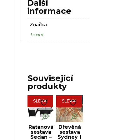
Další
informace
Značka
Texim
Související
produkty
SLEVA!
SLEVA!
Ratanová
Dřevěná
sestava
sestava
Sedan –
Sydney 1