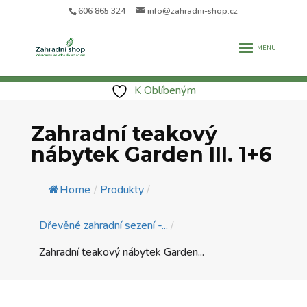
606 865 324
info@zahradni-shop.cz
K Oblíbeným
Zahradní teakový
nábytek Garden III. 1+6
Home
/
Produkty
/
Dřevěné zahradní sezení -...
/
Zahradní teakový nábytek Garden...