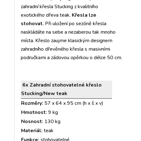
zahradní křesla Stucking z kvalitního
exotického dřeva teak.
Křesla lze
stohovat.
Při uložení po sezóně křesla
naskládáte na sebe a nezaberou tak mnoho
místa. Křeslo zaujme klasickým designem
zahradního dřevěného křesla s masivními
područkami a zádovou opěrkou o délce 50 cm.
6x
Zahradní stohovatelné křeslo
Stucking/New teak
Rozměry:
57
x 64 x 95 cm (h x š x v)
Hmotnost:
9 kg
Nosnost:
130 kg
Materiál:
teak
Funkce:
stohovatelné