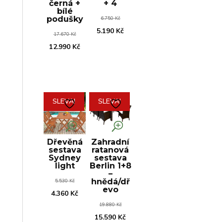
černá +
+ 4
bílé
Původní
podušky
6.750
Kč
cena
Aktuální
5.190
Kč
Původní
17.670
Kč
byla:
cena
cena
Aktuální
12.990
Kč
6.750 Kč.
je:
byla:
cena
5.190 Kč.
17.670 Kč.
je:
12.990 Kč.
SLEVA!
SLEVA!
Dřevěná
Zahradní
sestava
ratanová
Sydney
sestava
light
Berlin 1+8
–
Původní
hnědá/dř
5.530
Kč
evo
cena
Aktuální
4.360
Kč
Původní
byla:
cena
19.880
Kč
cena
Aktuální
15.590
Kč
5.530 Kč.
je: