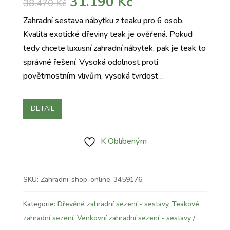
Původní
Aktuální
31.190
Kč
38.470
Kč
cena
cena
Zahradní sestava nábytku z teaku pro 6 osob.
byla:
je:
Kvalita exotické dřeviny teak je ověřená. Pokud
38.470 Kč.
31.190 Kč.
tedy chcete luxusní zahradní nábytek, pak je teak to
správné řešení. Vysoká odolnost proti
povětrnostním vlivům, vysoká tvrdost…
DETAIL
K Oblíbeným
SKU:
Zahradni-shop-online-3459176
Kategorie:
Dřevěné zahradní sezení - sestavy
,
Teakové
zahradní sezení
,
Venkovní zahradní sezení - sestavy