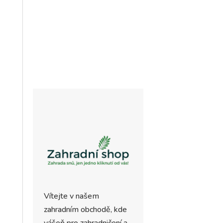
byla:
cena
4.360 Kč.
19.880 Kč.
je:
15.590 Kč.
Vítejte v našem
zahradním obchodě, kde