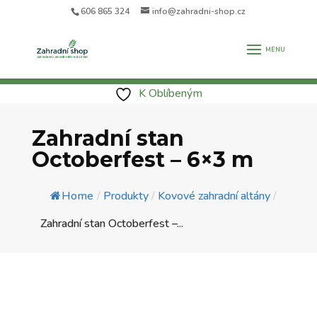
606 865 324
info@zahradni-shop.cz
K Oblíbeným
Zahradní stan
Octoberfest – 6×3 m
Home
/
Produkty
/
Kovové zahradní altány
/
Zahradní stan Octoberfest –...