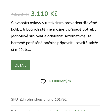
Původní
Aktuální
3.110
Kč
4.020
Kč
cena
cena
Slavnostní oslavy v rustikálním provedení dřevěné
byla:
je:
koliby. 6 bočních stěn je možné v případě potřeby
4.020 Kč.
3.110 Kč.
jednotlivě srolovat a odstranit. Alternativně lze
barevně potištěné bočnice připevnit i zevnitř, takže
si můžete…
DETAIL
K Oblíbeným
SKU:
Zahradni-shop-online-101752