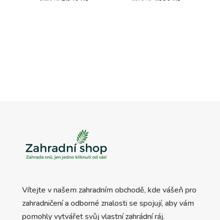
cena
cena
cena
cena
byla:
je:
byla:
je:
2.590 Kč.
1.940 Kč.
5.970 Kč.
4.990 Kč.
Vítejte v našem zahradním obchodě, kde vášeň pro
zahradničení a odborné znalosti se spojují, aby vám
pomohly vytvářet svůj vlastní zahrádní ráj.