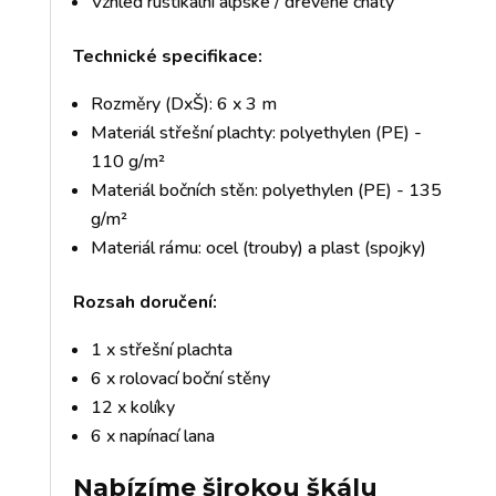
Vzhled rustikální alpské / dřevěné chaty
Technické specifikace:
Rozměry (DxŠ): 6 x 3 m
Materiál střešní plachty: polyethylen (PE) -
110 g/m²
Materiál bočních stěn: polyethylen (PE) - 135
g/m²
Materiál rámu: ocel (trouby) a plast (spojky)
Rozsah doručení:
1 x střešní plachta
6 x rolovací boční stěny
12 x kolíky
6 x napínací lana
Nabízíme širokou škálu