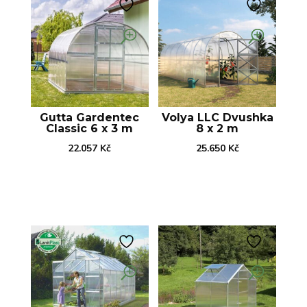
Gutta Gardentec
Volya LLC Dvushka
Classic 6 x 3 m
8 x 2 m
22.057
Kč
25.650
Kč