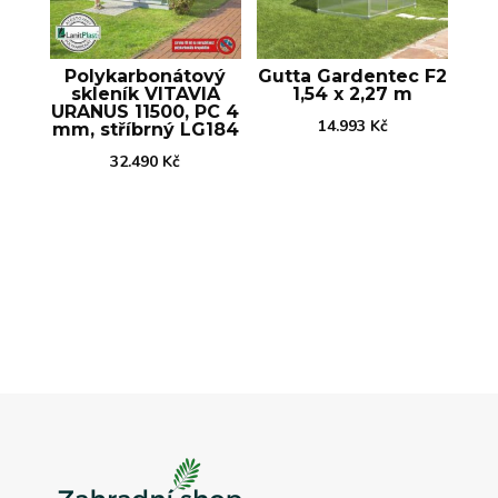
Polykarbonátový
Gutta Gardentec F2
skleník VITAVIA
1,54 x 2,27 m
URANUS 11500, PC 4
14.993
Kč
mm, stříbrný LG184
32.490
Kč