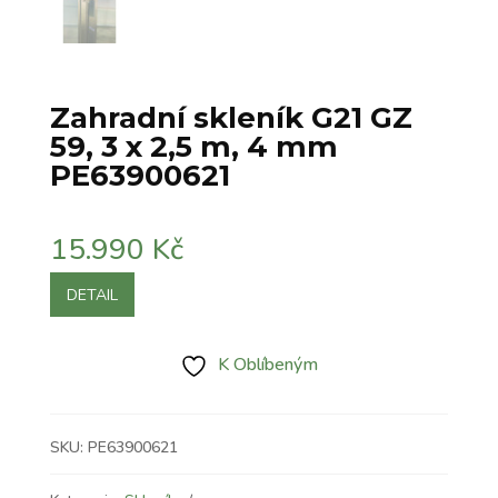
Zahradní skleník G21 GZ
59, 3 x 2,5 m, 4 mm
PE63900621
15.990
Kč
DETAIL
K Oblíbeným
SKU:
PE63900621