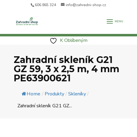
606 865 324
info@zahradni-shop.cz
K Oblíbeným
Zahradní skleník G21
GZ 59, 3 x 2,5 m, 4 mm
PE63900621
Home
/
Produkty
/
Skleníky
/
Zahradní skleník G21 GZ...