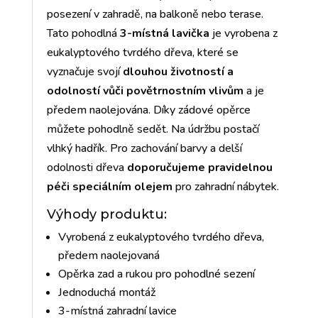
posezení v zahradě, na balkoně nebo terase.
Tato pohodlná
3-místná lavička
je vyrobena z
eukalyptového tvrdého dřeva, které se
vyznačuje svojí
dlouhou životností a
odolností vůči povětrnostním vlivům
a je
předem naolejována. Díky zádové opěrce
můžete pohodlně sedět. Na údržbu postačí
vlhký hadřík. Pro zachování barvy a delší
odolnosti dřeva
doporučujeme pravidelnou
péči speciálním olejem
pro zahradní nábytek.
Výhody produktu:
Vyrobená z eukalyptového tvrdého dřeva,
předem naolejovaná
Opěrka zad a rukou pro pohodlné sezení
Jednoduchá montáž
3-místná zahradní lavice