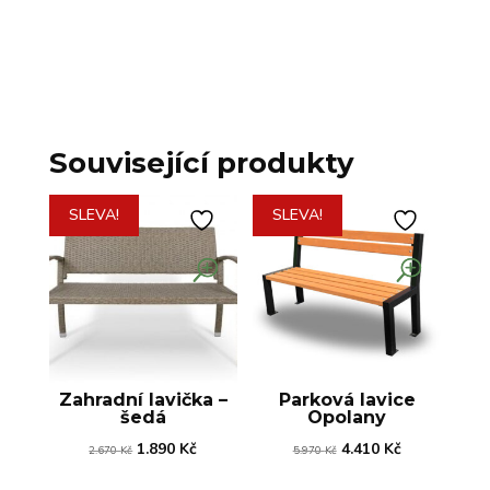
Související produkty
SLEVA!
SLEVA!
Zahradní lavička –
Parková lavice
šedá
Opolany
Původní
Aktuální
Původní
Aktuální
1.890
Kč
4.410
Kč
2.670
Kč
5.970
Kč
cena
cena
cena
cena