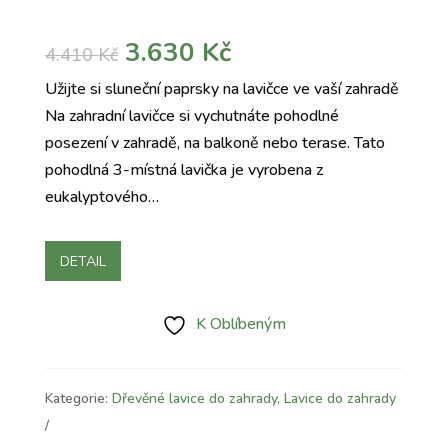
Původní
Aktuální
3.630
Kč
4.410
Kč
cena
cena
Užijte si sluneční paprsky na lavičce ve vaší zahradě
byla:
je:
Na zahradní lavičce si vychutnáte pohodlné
4.410 Kč.
3.630 Kč.
posezení v zahradě, na balkoně nebo terase. Tato
pohodlná 3-místná lavička je vyrobena z
eukalyptového…
DETAIL
K Oblíbeným
Kategorie:
Dřevěné lavice do zahrady
,
Lavice do zahrady