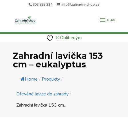
606 865 324
info@zahradni-shop.cz
K Oblíbeným
Zahradní lavička 153
cm – eukalyptus
Home
/
Produkty
/
Dřevěné lavice do zahrady
/
Zahradní lavička 153 cm...