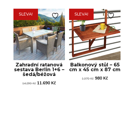
SLEVA!
SLEVA!
Zahradní ratanová
Balkonový stůl – 65
sestava Berlin 1+6 –
cm x 45 cm x 87 cm
šedá/béžová
Původní
Aktuální
980
Kč
1.370
Kč
Původní
Aktuální
11.690
Kč
14.290
Kč
cena
cena
cena
cena
byla:
je:
byla:
je:
1.370 Kč.
980 Kč.
14.290 Kč.
11.690 Kč.