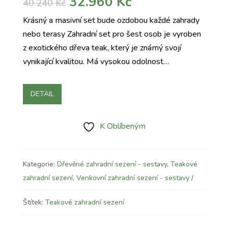
Původní
Aktuální
32.960
Kč
40.240
Kč
cena
cena
Krásný a masivní set bude ozdobou každé zahrady
byla:
je:
nebo terasy Zahradní set pro šest osob je vyroben
40.240 Kč.
32.960 Kč.
z exotického dřeva teak, který je známý svojí
vynikající kvalitou. Má vysokou odolnost…
DETAIL
K Oblíbeným
Kategorie:
Dřevěné zahradní sezení - sestavy
,
Teakové
zahradní sezení
,
Venkovní zahradní sezení - sestavy
Štítek:
Teakové zahradní sezení