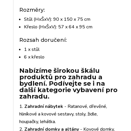
Rozměry:
Stůl (HxŠxV): 90 x 150 x 75 cm
Křeslo (HxŠxV): 57 x 64 x 95 cm
Rozsah doručení:
1 x stůl
6 x křeslo
Nabízíme širokou škálu
produktů pro zahradu a
bydlení. Podívejte se i na
další kategorie vybavení pro
zahradu.
Zahradní nábytek
- Ratanové, dřevěné,
hliníkové a kovové sestavy, stoly, židle,
houpačky, lehátka.
Zahradní domky a altány
- Kovové domky,