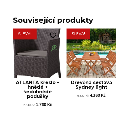
Související produkty
SLEVA!
SLEVA!
ATLANTA křeslo –
Dřevěná sestava
hnědé +
Sydney light
šedohnědé
Původní
Aktuální
4.360
Kč
podušky
5.530
Kč
cena
cena
Původní
Aktuální
1.760
Kč
2.540
Kč
byla:
je:
cena
cena
5.530 Kč.
4.360 Kč.
byla:
je:
2.540 Kč.
1.760 Kč.