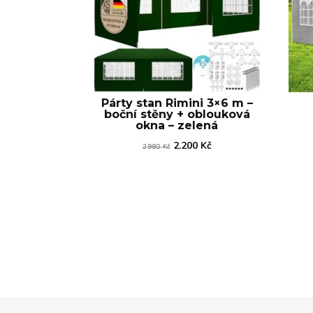
Párty stan Rimini 3×6 m –
boční stěny + oblouková
okna – zelená
Původní
Aktuální
2.200
Kč
2.980
Kč
cena
cena
byla:
je:
2.980 Kč.
2.200 Kč.