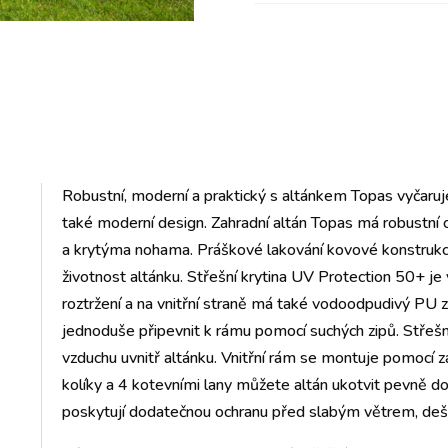
Robustní, moderní a praktický s altánkem Topas vyčaruj
také moderní design. Zahradní altán Topas má robustní 
a krytýma nohama. Práškové lakování kovové konstrukce 
životnost altánku. Střešní krytina UV Protection 50+ je
roztržení a na vnitřní straně má také vodoodpudivý PU z
jednoduše připevnit k rámu pomocí suchých zipů. Střešní k
vzduchu uvnitř altánku. Vnitřní rám se montuje pomocí
kolíky a 4 kotevními lany můžete altán ukotvit pevně do z
poskytují dodatečnou ochranu před slabým větrem, dešt