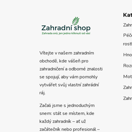
Ka
Zah
Péče
rost
Vítejte v našem zahradním
Hno
obchodě, kde vášeň pro
Roz
zahradničení a odborné znalosti
Mot
se spojují, aby vám pomohly
vytvářet svůj vlastní zahrádní
Zah
ráj.
Zahr
Začali jsme s jednoduchým
snem: stát se místem, kde
každý zahradník – ať už
začátečník nebo profesionál –