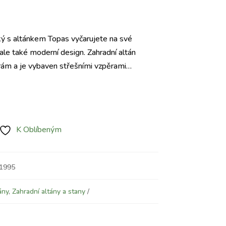
Aktuální
cena
ký s altánkem Topas vyčarujete na své
e:
ale také moderní design. Zahradní altán
5.970 Kč.
rám a je vybaven střešními vzpěrami…
K Oblíbeným
91995
ány
,
Zahradní altány a stany