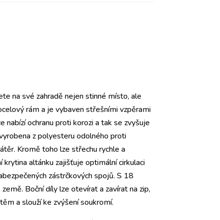
ete na své zahradě nejen stinné místo, ale
ocelový rám a je vybaven střešními vzpěrami
nabízí ochranu proti korozi a tak se zvyšuje
 vyrobena z polyesteru odolného proti
átěr. Kromě toho lze střechu rychle a
rytina altánku zajišťuje optimální cirkulaci
 zabezpečených zástrčkových spojů. S 18
emě. Boční díly lze otevírat a zavírat na zip,
ěm a slouží ke zvýšení soukromí.