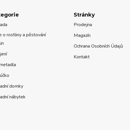
tegorie
Stránky
rada
Prodejna
 o rostliny a pěstování
Magazín
lin
Ochrana Osobních Údajů
jení
Kontakt
metadla
účko
radní domky
adní nábytek