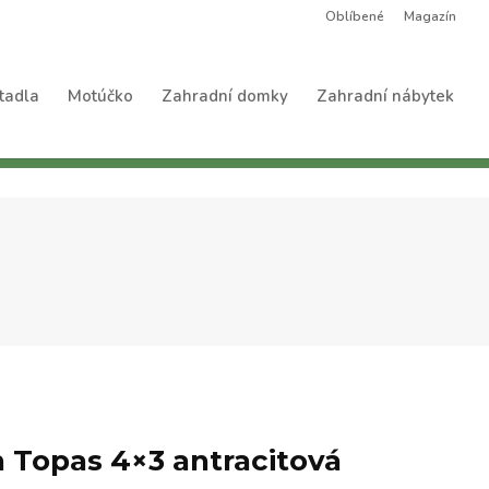
Oblíbené
Magazín
tadla
Motúčko
Zahradní domky
Zahradní nábytek
n Topas 4×3 antracitová