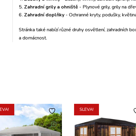
Zahradní grily a ohniště
- Plynové grily, grily na dře
Zahradní doplňky
- Ochranné kryty, podušky, květiná
Stránka také nabízí různé druhy osvětlení, zahradních box
a domácnost.
EVA!
SLEVA!