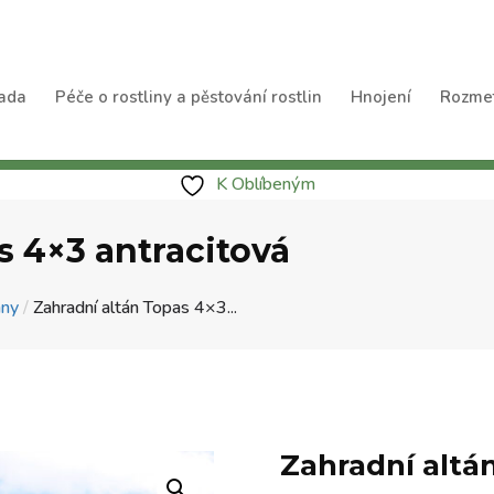
ada
Péče o rostliny a pěstování rostlin
Hnojení
Rozme
K Oblíbeným
s 4×3 antracitová
ány
/
Zahradní altán Topas 4×3...
Zahradní altá