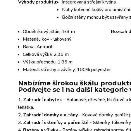
Výhody produktu:
Integrovaná střešní krytina
Nohy kotvené kolíky pro umístění 
Boční stěny mohou být uzavřeny z
Obdélníkový altán, 4x3 m
Rozsah d
Materiál: kov - lakovaný
Barva: Antracit
Celková výška: 2,95 m
Výška přechodu: 1,85 m
Materiál střechy a závěsy: 100% polyester
Nabízíme širokou škálu produktů
Podívejte se i na další kategori
Zahradní nábytek
- Ratanové, dřevěné, hliníkové a k
lehátka.
Zahradní domky a altány
- Kovové domky, garáže pr
Zahradní skleníky a pařeniště
- Skleníky, fóliovník
Bazény a vířivky
- Bazény, vířivky, zahradní sprchy, fil