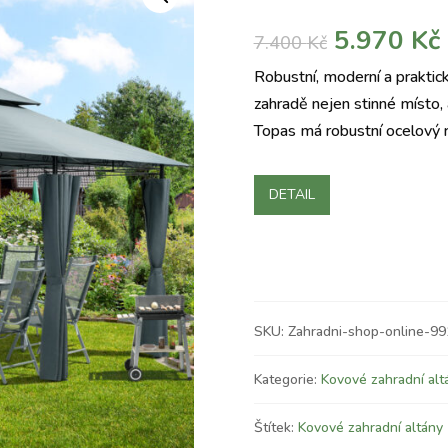
Původní
5.970
Kč
7.400
Kč
cena
Robustní, moderní a praktic
byla:
j
zahradě nejen stinné místo, 
7.400 Kč.
Topas má robustní ocelový 
DETAIL
SKU:
Zahradni-shop-online-9
Kategorie:
Kovové zahradní alt
Štítek:
Kovové zahradní altány