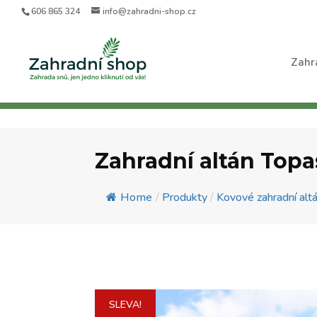
606 865 324
info@zahradni-shop.cz
Zahr
Zahradní altán Topa
Home
/
Produkty
/
Kovové zahradní alt
SLEVA!