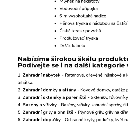
Mlýnek na nečistoty
Vodovodní přípojka
6 m vysokotlaká hadice
Pěnová tryska s nádobou na čistíc
Čistič teras / povrchů
Prodlužovací tryska
Držák kabelu
Nabízíme širokou škálu produktů
Podívejte se i na další kategori
Zahradní nábytek
- Ratanové, dřevěné, hliníkové a k
lehátka.
Zahradní domky a altány
- Kovové domky, garáže pr
Zahradní skleníky a pařeniště
- Skleníky, fóliovník
Bazény a vířivky
- Bazény, vířivky, zahradní sprchy, fil
Zahradní grily a ohniště
- Plynové grily, grily na dře
Zahradní doplňky
- Ochranné kryty, podušky, květiná