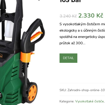
105 bar
Původní
2.330
Kč
3.240
Kč
cena
S vysokotlakým čističem mů
byla:
j
ekologicky a s účinným čist
3.240 Kč.
spoléhá na energeticky úsp
průtok až 300…
DETAIL
SKU:
Zahradni-shop-online-1
Kategorie:
Vysokotlaké čističe