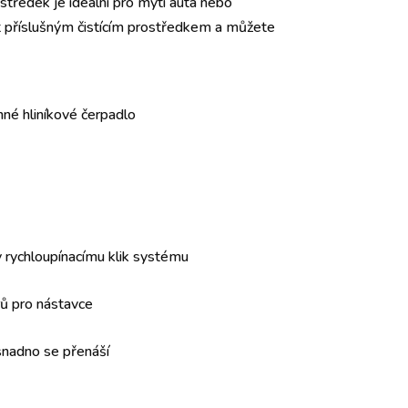
středek je ideální pro mytí auta nebo
it příslušným čistícím prostředkem a můžete
onné hliníkové čerpadlo
 rychloupínacímu klik systému
rů pro nástavce
snadno se přenáší