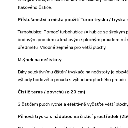
tlakového čističe.
Příslušenství a místa použití:
Turbo tryska / tryska
Turbohubice: Pomocí turbohubice (= hubice se široký
bodovým proudem a kruhovým / plochým proudem mírný
předmětu. Vhodné zejména pro větší plochy.
Mlýnek na nečistoty
Díky selektivnímu čištění tryskače na nečistoty je obzvl
výhody bodového proudu s výhodami plochého proudu.
Čistič teras / povrchů (⌀ 20 cm)
S čističem ploch rychle a efektivně vyčistíte větší ploc
Pěnová tryska s nádobou na čistící prostředek (25