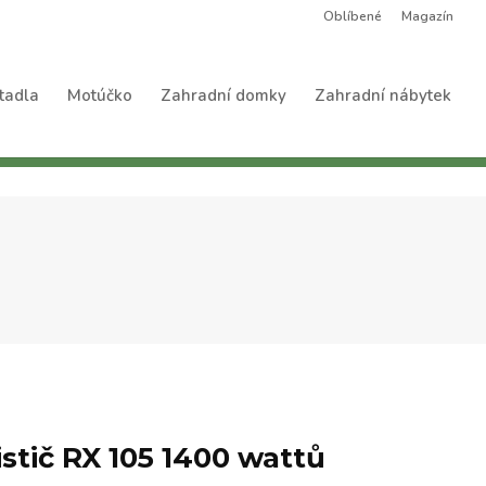
Oblíbené
Magazín
tadla
Motúčko
Zahradní domky
Zahradní nábytek
stič RX 105 1400 wattů