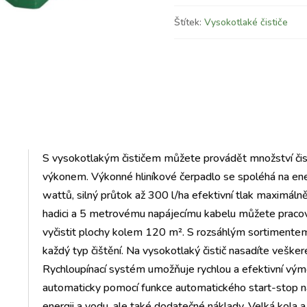
Štítek:
Vysokotlaké čističe
S vysokotlakým čističem můžete provádět množství čistí
výkonem. Výkonné hliníkové čerpadlo se spoléhá na en
wattů, silný průtok až 300 l/ha efektivní tlak maximál
hadici a 5 metrovému napájecímu kabelu můžete praco
vyčistit plochy kolem 120 m². S rozsáhlým sortimentem 
každý typ čištění. Na vysokotlaký čistič nasadíte vešker
Rychloupínací systém umožňuje rychlou a efektivní vým
automaticky pomocí funkce automatického start-stop na
energii a vodu, ale také dodatečné náklady. Velká kola a 