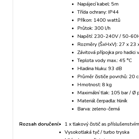
Napájecí kabel: 5m
Třída ochrany: IP44
Příkon: 1400 wattů
Průtok: 300 l/h
Napětí: 230-240V / 50-60
Rozměry (ŠxHxV): 27 x 23 
Závitová přípojka pro hadici
Teplota vody max.: 45 °C
Hladina hluku: 93 dB
Průměr čističe povrchů: 20 
Hmotnost: 8 kg
Maximální tlak: 105 bar / Ø p
Materiál čerpadla: hliník
Barva: zeleno-černá
Rozsah doručení:
1 x tlakový čistič as příslušenství
Vysokotlaká tyč / turbo tryska