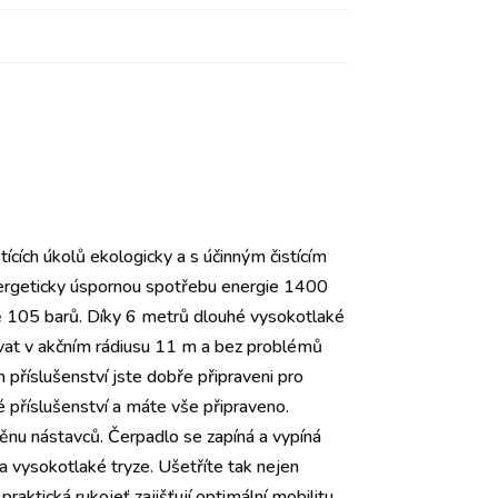
cích úkolů ekologicky a s účinným čistícím
ergeticky úspornou spotřebu energie 1400
ně 105 barů. Díky 6 metrů dlouhé vysokotlaké
vat v akčním rádiusu 11 m a bez problémů
příslušenství jste dobře připraveni pro
é příslušenství a máte vše připraveno.
ěnu nástavců. Čerpadlo se zapíná a vypíná
 vysokotlaké tryze. Ušetříte tak nejen
praktická rukojeť zajišťují optimální mobilitu