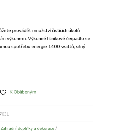
Aktuální
cena
žete provádět množství čistících úkolů
e:
ícím výkonem. Výkonné hliníkové čerpadlo se
2.330 Kč.
ornou spotřebu energie 1400 wattů, silný
K Oblíbeným
07031
,
Zahradní doplňky a dekorace