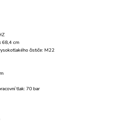
HZ
x 68,4 cm
 vysokotlakého čističe: M22
cm
racovní tlak: 70 bar
m