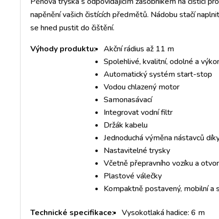
Pěnová tryska s odpovídajícím zásobníkem na čistící pro
napěnění vašich čistících předmětů. Nádobu stačí napln
se hned pustit do čištění.
Výhody produktu:
Akční rádius až 11 m
Spolehlivé, kvalitní, odolné a výk
Automatický systém start-stop
Vodou chlazený motor
Samonasávací
Integrovat vodní filtr
Držák kabelu
Jednoduchá výměna nástavců díky
Nastavitelné trysky
Včetně přepravního vozíku a otvo
Plastové válečky
Kompaktně postavený, mobilní a 
Technické specifikace:
Vysokotlaká hadice: 6 m