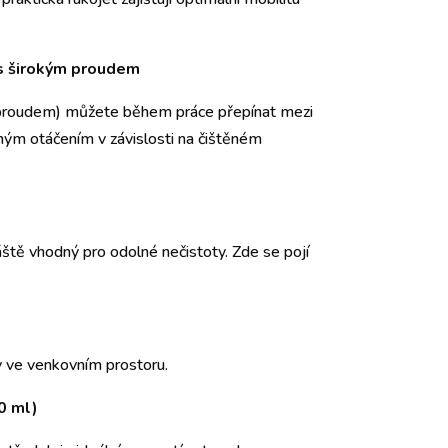
 s širokým proudem
m proudem) můžete během práce přepínat mezi
m otáčením v závislosti na čištěném
áště vhodný pro odolné nečistoty. Zde se pojí
hy ve venkovním prostoru.
0 ml)