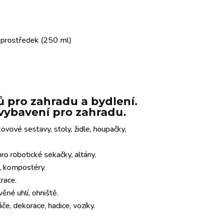
í prostředek (250 ml)
 pro zahradu a bydlení.
e vybavení pro zahradu.
ovové sestavy, stoly, židle, houpačky,
o robotické sekačky, altány.
y, kompostéry.
trace.
věné uhlí, ohniště.
če, dekorace, hadice, vozíky.