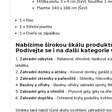
Mřížka plotu: 3 x 4 cm (ŠxV), tloušťka: 1 
Plachta: 340 x 188 cm (ŠxV)
1 x Klec
1 x Střešní plachta
1 x Dveře se západkou
Nabízíme širokou škálu produktů
Podívejte se i na další kategori
Zahradní nábytek
- Ratanové, dřevěné, hliníkové a k
lehátka.
Zahradní domky a altány
- Kovové domky, garáže pr
Zahradní skleníky a pařeniště
- Skleníky, fóliovník
Bazény a vířivky
- Bazény, vířivky, zahradní sprchy, fil
Zahradní grily a ohniště
- Plynové grily, grily na dře
Zahradní doplňky
- Ochranné kryty, podušky, květiná
Stránka také nabízí různé druhy osvětlení, zahradních box