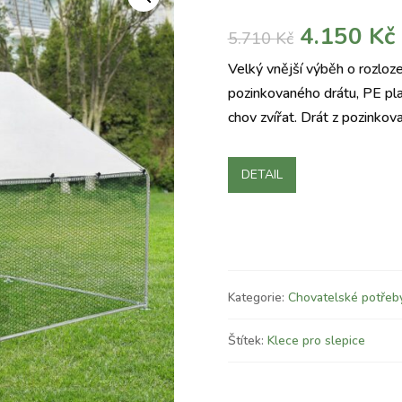
Původní
4.150
Kč
5.710
Kč
cena
Velký vnější výběh o rozloze
byla:
j
pozinkovaného drátu, PE pla
5.710 Kč.
chov zvířat. Drát z pozinko
DETAIL
Kategorie:
Chovatelské potřeb
Štítek:
Klece pro slepice