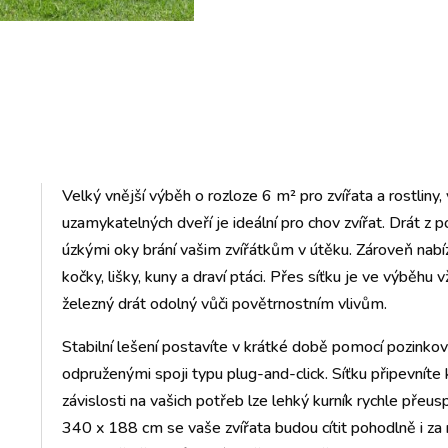
Velký vnější výběh o rozloze 6 m² pro zvířata a rostliny
uzamykatelných dveří je ideální pro chov zvířat. Drát z
úzkými oky brání vašim zvířátkům v útěku. Zároveň nabíz
kočky, lišky, kuny a draví ptáci. Přes síťku je ve výběh
železný drát odolný vůči povětrnostním vlivům.
Stabilní lešení postavíte v krátké době pomocí pozinko
odpruženými spoji typu plug-and-click. Síťku připevnít
závislosti na vašich potřeb lze lehký kurník rychle přeu
340 x 188 cm se vaše zvířata budou cítit pohodlně i za 