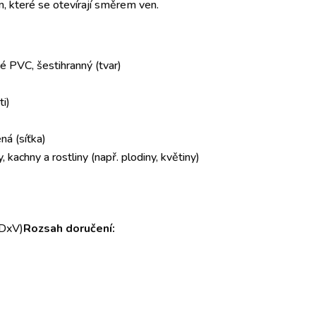
 které se otevírají směrem ven.
é PVC, šestihranný (tvar)
ti)
ená (síťka)
, kachny a rostliny (např. plodiny, květiny)
xDxV)
Rozsah doručení: