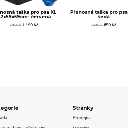
nosná taška pro psa XL
Přenosná taška pro psa
82x59x59cm- červená
šedá
Původní
Aktuální
Původní
Aktuál
1.190
Kč
850
Kč
1.710
Kč
1.240
Kč
cena
cena
cena
cena
byla:
je:
byla:
je:
1.710 Kč.
1.190 Kč.
1.240 Kč.
850 Kč
tegorie
Stránky
rada
Prodejna
 o rostliny a pěstování