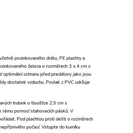
, včetně pozinkovaného drátu, PE plachty a
 pozinkovaného železa o rozměrech 3 x 4 cm s
í optimální ochranu před predátory jako jsou
u vždy dostatek vzduchu. Povlak z PVC udržuje
vaných trubek o tloušťce 2,5 cm s
e k rámu pomocí stahovacích pásků. V
spořádat. Pod plachtou proti dešti o rozměrech
nepříznivého počasí. Vstupte do kurníku