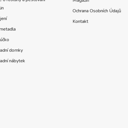
Magazín
lin
Ochrana Osobních Údajů
jení
Kontakt
metadla
účko
radní domky
adní nábytek