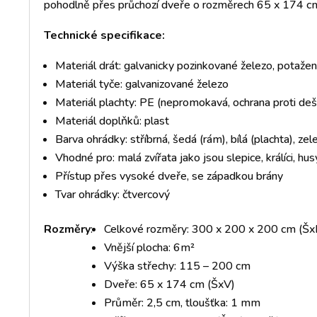
pohodlně přes průchozí dveře o rozměrech 65 x 174 cm,
Technické specifikace:
Materiál drát: galvanicky pozinkované železo, potažen
Materiál tyče: galvanizované železo
Materiál plachty: PE (nepromokavá, ochrana proti deš
Materiál doplňků: plast
Barva ohrádky: stříbrná, šedá (rám), bílá (plachta), zel
Vhodné pro: malá zvířata jako jsou slepice, králíci, husy
Přístup přes vysoké dveře, se západkou brány
Tvar ohrádky: čtvercový
Rozměry
:
Celkové rozměry: 300 x 200 x 200 cm (Š
Vnější plocha: 6m²
Výška střechy: 115 – 200 cm
Dveře: 65 x 174 cm (ŠxV)
Průměr: 2,5 cm, tloušťka: 1 mm