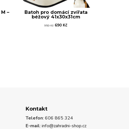
 M –
Batoh pro domácí zvířata
béžový 41x30x31cm
ní
Původní
Aktuální
690
Kč
950
Kč
cena
cena
byla:
je:
.
950 Kč.
690 Kč.
Kontakt
Telefon
: 606 865 324
E-mail
: info@zahradni-shop.cz