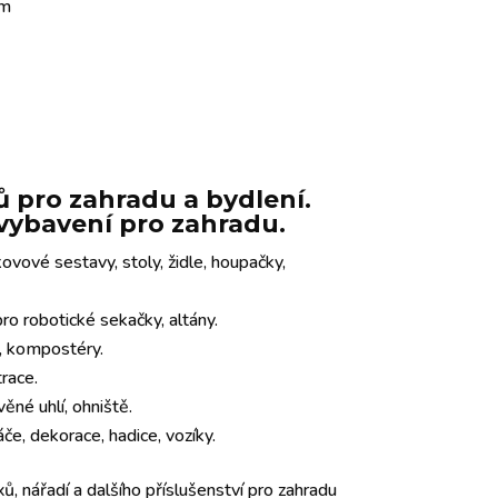
mm
 pro zahradu a bydlení.
e vybavení pro zahradu.
ovové sestavy, stoly, židle, houpačky,
o robotické sekačky, altány.
y, kompostéry.
trace.
věné uhlí, ohniště.
če, dekorace, hadice, vozíky.
ů, nářadí a dalšího příslušenství pro zahradu