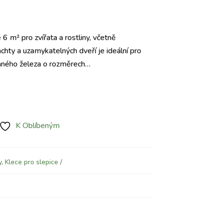
Aktuální
cena
 6 m² pro zvířata a rostliny, včetně
e:
chty a uzamykatelných dveří je ideální pro
4.150 Kč.
vaného železa o rozměrech…
K Oblíbeným
y
,
Klece pro slepice