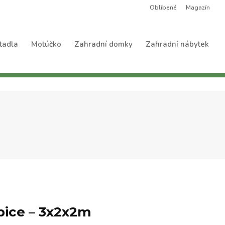
Oblíbené
Magazín
tadla
Motúčko
Zahradní domky
Zahradní nábytek
pice – 3x2x2m