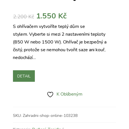
Původní
Aktuální
1.550
Kč
2.200
Kč
cena
cena
S ohřívačem vytvoříte teplý dům se
byla:
je:
stylem. Vyberte si mezi 2 nastaveními teploty
2.200 Kč.
1.550 Kč.
(850 W nebo 1500 W). Ohřívač je bezpečný a
čistý, protože se nemohou tvořit saze ani kouř,
nedochází…
DETAIL
K Oblíbeným
SKU:
Zahradni-shop-online-103238