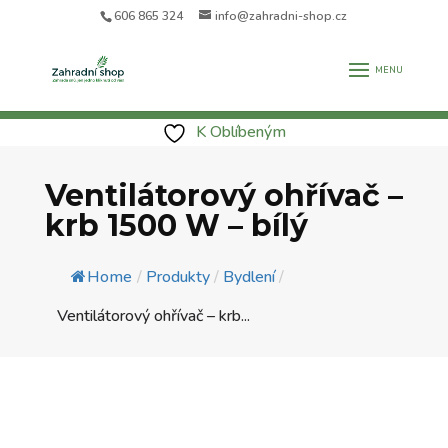
606 865 324
info@zahradni-shop.cz
K Oblíbeným
Ventilátorový ohřívač –
krb 1500 W – bílý
Home
/
Produkty
/
Bydlení
/
Ventilátorový ohřívač – krb...