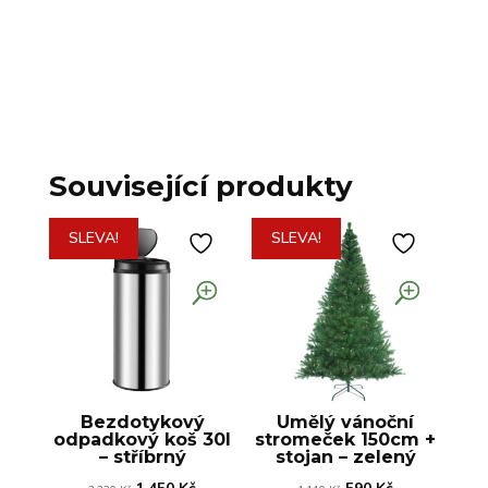
Související produkty
SLEVA!
SLEVA!
Bezdotykový
Umělý vánoční
odpadkový koš 30l
stromeček 150cm +
– stříbrný
stojan – zelený
Původní
Aktuální
Původní
Aktuální