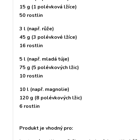
15 g (1 polévková lžíce)
50 rostlin
3 l (např. růže)
45 g (3 polévkové lžíce)
16 rostlin
5 l (např. mladá túje)
75 g (5 polévkových lžic)
10 rostlin
10 l (např. magnolie)
120 g (8 polévkových lžic)
6 rostlin
Produkt je vhodný pro: