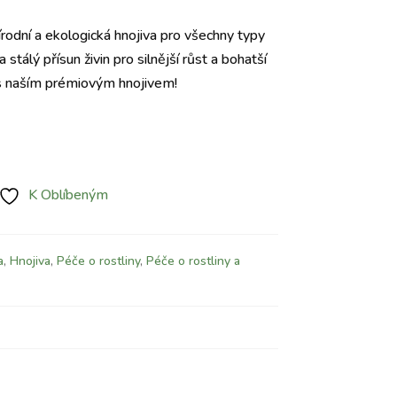
írodní a ekologická hnojiva pro všechny typy
a stálý přísun živin pro silnější růst a bohatší
 s naším prémiovým hnojivem!
K Oblíbeným
a
,
Hnojiva
,
Péče o rostliny
,
Péče o rostliny a