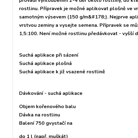
provádí vyhloubením 2-4 děr okolo rostliny, do kte
rostlinu. Přípravek je možné aplikovat plošně ve 
samotným výsevem (150 g/m&#178;). Nejprve aplik
vrstvou zeminy a vysejte semena. Přípravek se m
1,5:100. Není možné rostlinu předávkovat - vyšší dá
Suchá aplikace při sázení
Suchá aplikace plošná
Suchá aplikace k již vsazené rostlině
Dávkování - suchá aplikace
Objem kořenového balu
Dávka na rostlinu
Balení 750 gvystačí na
do 1 l (např. muškát)