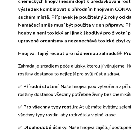
chemických hnojiv (nesmí dojít k předávkování rostl
výsledek kombinovat s přírodním hnojivem CONAVI
suchém místě. Přípravek je použitelný 2 roky od d
Namáčecí směs musí být použita v den přípravy. Př
houby a není toxický ani jinak škodlivý pro životní
upravené organismy a nezanechává toxické zbytky 
Hnojiva: Tajný recept pro nádhernou zahradu!
🌺
Pro
Zahrada je zrcadlem péče a lásky, kterou jí věnujeme. Na
rostliny dostanou to nejlepší pro svůj růst a zdraví.
✅
Přírodní složení
: Naše hnojiva jsou vytvořena z přírod
rostliny dostanou všechny potřebné živiny bez chemikáli
✅
Pro všechny typy rostlin
: Ať už máte květiny, zelen
všechny typy rostlin, aby rozkvétaly v plné kráse.
✅
Dlouhodobé účinky
: Naše hnojiva zajišťují postupné