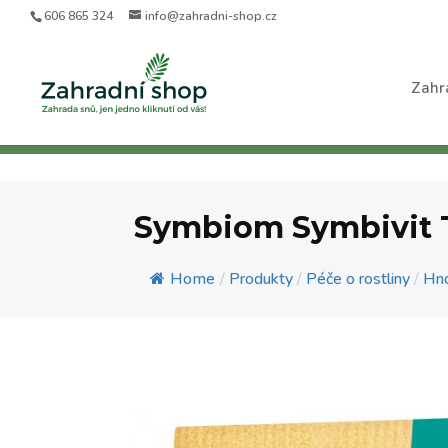
606 865 324
info@zahradni-shop.cz
Zahr
Symbiom Symbivit 
Home
/
Produkty
/
Péče o rostliny
/
Hno