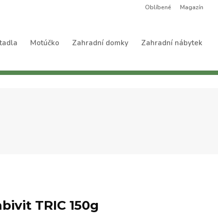
Oblíbené
Magazín
tadla
Motúčko
Zahradní domky
Zahradní nábytek
ivit TRIC 150g