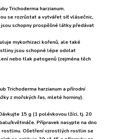
ouby Trichoderma harzianum.
ou se rozrůstat a vytvářet síť vlásečnic,
řen jsou schopny prospěšné látky předávat
luje mykorhizaci kořenů, ale také
Rostliny jsou schopné lépe odolat
olení nebo tlak patogenů (zejména těch
houb Trichoderma harzianum a přírodní
ažky z mořských řas, mleté horniny).
Dávkujte 15 g (1 polévkovou lžíci, tj. 20
 balu/květináče. Přípravek nasypte na dno
rostlinu. Ošetření vzrostlých rostlin se