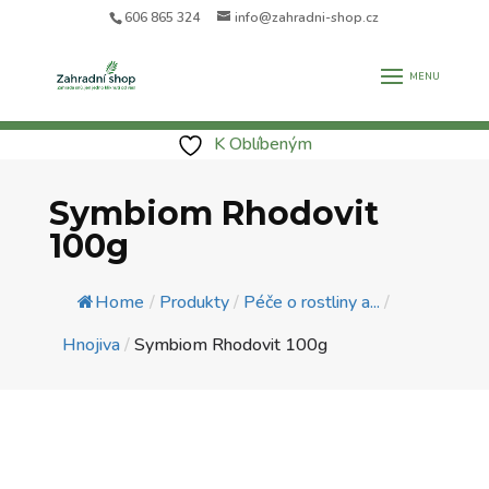
606 865 324
info@zahradni-shop.cz
K Oblíbeným
Symbiom Rhodovit
100g
Home
/
Produkty
/
Péče o rostliny a...
/
Hnojiva
/
Symbiom Rhodovit 100g