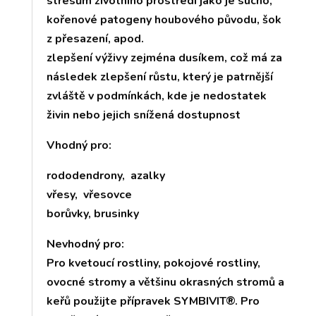
stresům životního prostředí jako je sucho,
kořenové patogeny houbového původu, šok
z přesazení, apod.
zlepšení výživy zejména dusíkem, což má za
následek zlepšení růstu, který je patrnější
zvláště v podmínkách, kde je nedostatek
živin nebo jejich snížená dostupnost
Vhodný pro:
rododendrony, azalky
vřesy, vřesovce
borůvky, brusinky
Nevhodný pro:
Pro kvetoucí rostliny, pokojové rostliny,
ovocné stromy a většinu okrasných stromů a
keřů použijte přípravek SYMBIVIT®. Pro