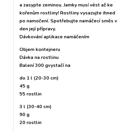
a zasypte zeminou. Jamky musí vést až ke
kořenům rostliny! Rostliny vysazujte ihned
po namočení. Spotřebujte namáčecí směs v
den její přípravy.
Dávkování aplikace namáčením
Objem kontejneru
Dávka na rostlinu
Balení 300 gvystačí na
do 1 l (20-30 cm)
45 g
55 rostlin
3 l (30-40 cm)
90 g
20 rostlin