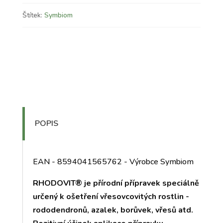
Štítek:
Symbiom
POPIS
EAN - 8594041565762 - Výrobce Symbiom
RHODOVIT® je přírodní přípravek speciálně
určený k ošetření vřesovcovitých rostlin -
rododendronů, azalek, borůvek, vřesů atd.