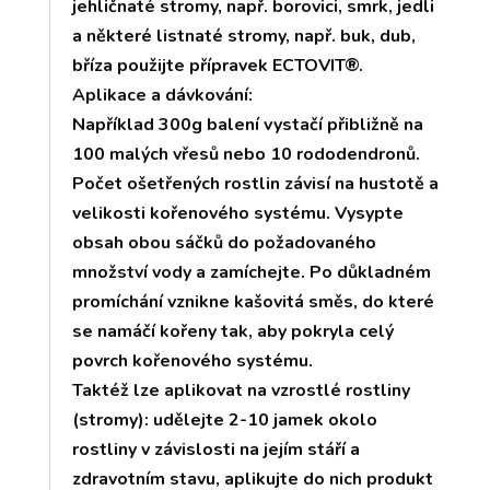
jehličnaté stromy, např. borovici, smrk, jedli
a některé listnaté stromy, např. buk, dub,
bříza použijte přípravek ECTOVIT®.
Aplikace a dávkování:
Například 300g balení vystačí přibližně na
100 malých vřesů nebo 10 rododendronů.
Počet ošetřených rostlin závisí na hustotě a
velikosti kořenového systému. Vysypte
obsah obou sáčků do požadovaného
množství vody a zamíchejte. Po důkladném
promíchání vznikne kašovitá směs, do které
se namáčí kořeny tak, aby pokryla celý
povrch kořenového systému.
Taktéž lze aplikovat na vzrostlé rostliny
(stromy): udělejte 2-10 jamek okolo
rostliny v závislosti na jejím stáří a
zdravotním stavu, aplikujte do nich produkt