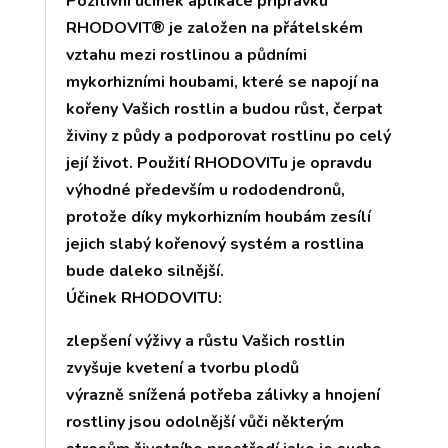
Pozitivní účinek aplikace přípravku
RHODOVIT® je založen na přátelském
vztahu mezi rostlinou a půdními
mykorhizními houbami, které se napojí na
kořeny Vašich rostlin a budou růst, čerpat
živiny z půdy a podporovat rostlinu po celý
její život. Použití RHODOVITu je opravdu
výhodné především u rododendronů,
protože díky mykorhizním houbám zesílí
jejich slabý kořenový systém a rostlina
bude daleko silnější.
Účinek RHODOVITU:
zlepšení výživy a růstu Vašich rostlin
zvyšuje kvetení a tvorbu plodů
výrazně snížená potřeba zálivky a hnojení
rostliny jsou odolnější vůči některým