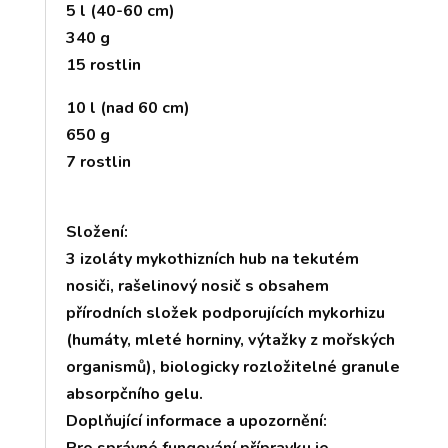
5 l (40-60 cm)
340 g
15 rostlin
10 l (nad 60 cm)
650 g
7 rostlin
Složení:
3 izoláty mykothizních hub na tekutém
nosiči, rašelinový nosič s obsahem
přírodních složek podporujících mykorhizu
(humáty, mleté horniny, výtažky z mořských
organismů), biologicky rozložitelné granule
absorpčního gelu.
Doplňující informace a upozornění: