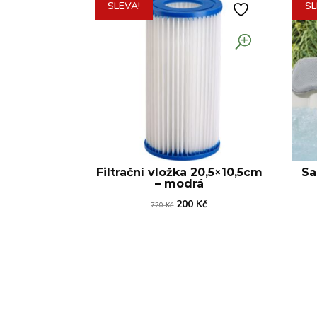
SLEVA!
SL
Filtrační vložka 20,5×10,5cm
Sa
– modrá
Původní
Aktuální
200
Kč
720
Kč
cena
cena
byla:
je:
720 Kč.
200 Kč.