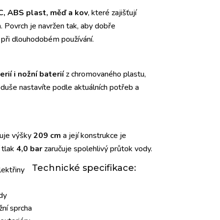
, ABS plast, měď a kov
, které zajišťují
. Povrch je navržen tak, aby dobře
i při dlouhodobém používání.
ií i nožní baterií
z chromovaného plastu,
duše nastavíte podle aktuálních potřeb a
huje výšky
209 cm
a její konstrukce je
 tlak
4,0 bar
zaručuje spolehlivý průtok vody.
Technické specifikace:
lektřiny
dy
žní sprcha