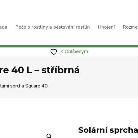
ada
Péče o rostliny a pěstování rostlin
Hnojení
Rozme
K Oblíbeným
e 40 L – stříbrná
lární sprcha Square 40...
Solární sprcha