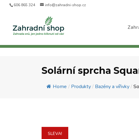
606 865 324
info@zahradni-shop.cz
Zahr
Solární sprcha Squar
Home
/
Produkty
/
Bazény a vířivky
/
So
SLEVA!