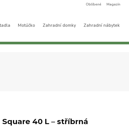
Oblíbené
Magazín
tadla
Motúčko
Zahradní domky
Zahradní nábytek
 Square 40 L – stříbrná