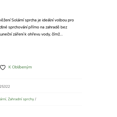
Aktuální
cena
věžení Solární sprcha je ideální volbou pro
e:
dlné sprchování přímo na zahradě bez
3.370 Kč.
sluneční záření k ohřevu vody, čímž…
K Oblíbeným
125322
ární
,
Zahradní sprchy