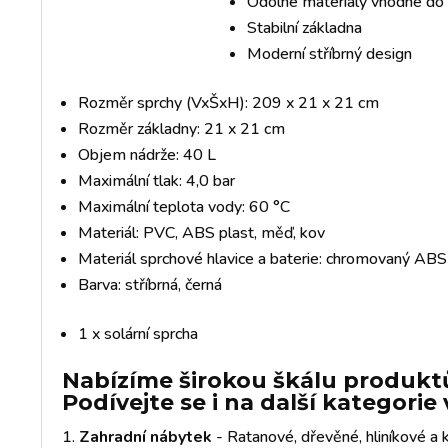
Odolné materiály vhodné do 
Stabilní základna
Moderní stříbrný design
Rozměr sprchy (VxŠxH): 209 x 21 x 21 cm
Rozměr základny: 21 x 21 cm
Objem nádrže: 40 L
Maximální tlak: 4,0 bar
Maximální teplota vody: 60 °C
Materiál: PVC, ABS plast, měď, kov
Materiál sprchové hlavice a baterie: chromovaný ABS
Barva: stříbrná, černá
1 x solární sprcha
Nabízíme širokou škálu produktů
Podívejte se i na další kategori
Zahradní nábytek
- Ratanové, dřevěné, hliníkové a k