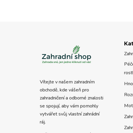
Ka
Zah
Péče
rost
Vítejte v našem zahradním
Hno
obchodě, kde vášeň pro
Roz
zahradničení a odborné znalosti
Mot
se spojují, aby vám pomohly
vytvářet svůj vlastní zahrádní
Zah
ráj.
Zahr