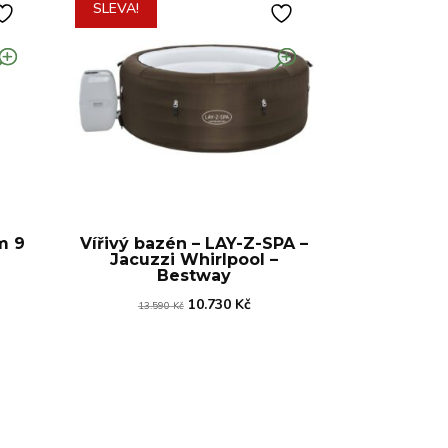
SLEVA!
m 9
Vířivý bazén – LAY-Z-SPA –
Jacuzzi Whirlpool –
Bestway
lní
Původní
Aktuální
10.730
Kč
13.590
Kč
cena
cena
byla:
je:
 Kč.
13.590 Kč.
10.730 Kč.