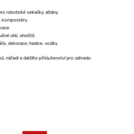
o robotické sekačky, altány.
y, kompostéry.
trace.
věné uhlí, ohniště.
če, dekorace, hadice, vozíky.
ů, nářadí a dalšího příslušenství pro zahradu