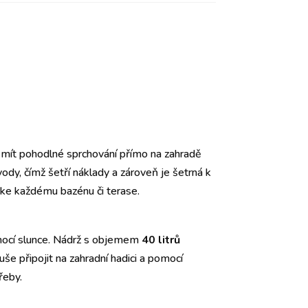
e mít pohodlné sprchování přímo na zahradě
vody, čímž šetří náklady a zároveň je šetrná k
 ke každému bazénu či terase.
ocí slunce. Nádrž s objemem
40 litrů
uše připojit na zahradní hadici a pomocí
řeby.