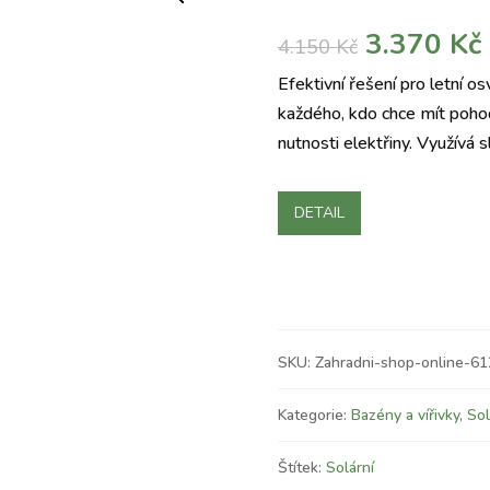
Původní
3.370
Kč
4.150
Kč
cena
Efektivní řešení pro letní os
byla:
j
každého, kdo chce mít poho
4.150 Kč.
nutnosti elektřiny. Využívá 
DETAIL
SKU:
Zahradni-shop-online-6
Kategorie:
Bazény a vířivky
,
Sol
Štítek:
Solární