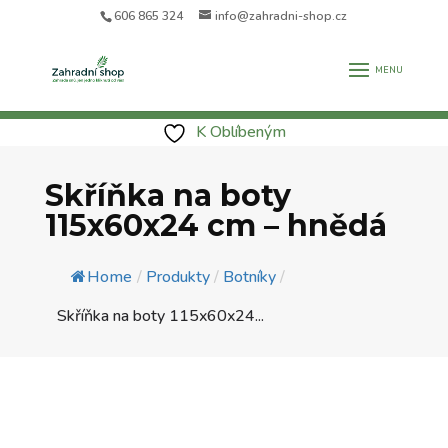
606 865 324
info@zahradni-shop.cz
K Oblíbeným
Skříňka na boty
115x60x24 cm – hnědá
Home
/
Produkty
/
Botníky
/
Skříňka na boty 115x60x24...