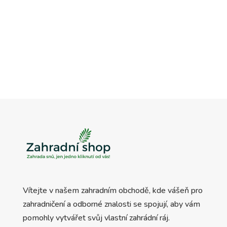
cena
cena
byla:
je:
byla:
je:
3.840 Kč.
3.060 Kč.
4.800 Kč.
3.890 Kč.
Vítejte v našem zahradním obchodě, kde vášeň pro
zahradničení a odborné znalosti se spojují, aby vám
pomohly vytvářet svůj vlastní zahrádní ráj.