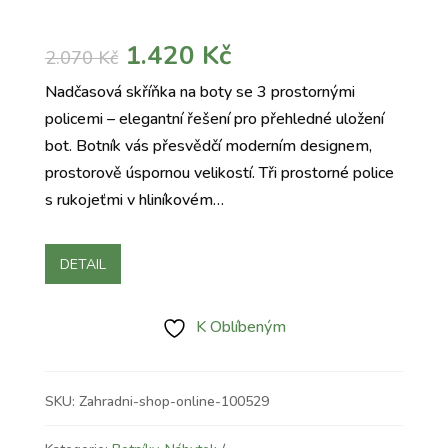
Původní
Aktuální
1.420
Kč
2.070
Kč
cena
cena
Nadčasová skříňka na boty se 3 prostornými
byla:
je:
policemi – elegantní řešení pro přehledné uložení
2.070 Kč.
1.420 Kč.
bot. Botník vás přesvědčí moderním designem,
prostorově úspornou velikostí. Tři prostorné police
s rukojeťmi v hliníkovém…
DETAIL
K Oblíbeným
SKU:
Zahradni-shop-online-100529