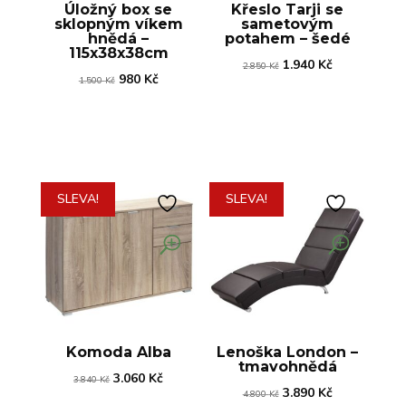
Úložný box se
Křeslo Tarji se
sklopným víkem
sametovým
hnědá –
potahem – šedé
115x38x38cm
Původní
Aktuální
1.940
Kč
2.850
Kč
Původní
Aktuální
980
Kč
1.500
Kč
cena
cena
cena
cena
byla:
je:
byla:
je:
2.850 Kč.
1.940 Kč.
1.500 Kč.
980 Kč.
SLEVA!
SLEVA!
Komoda Alba
Lenoška London –
tmavohnědá
Původní
Aktuální
3.060
Kč
3.840
Kč
Původní
Aktuální
3.890
Kč
4.800
Kč
cena
cena