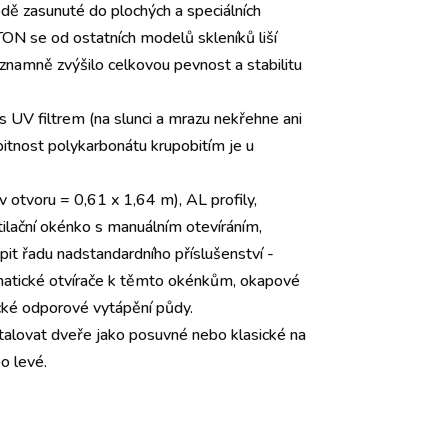
dě zasunuté do plochých a speciálních
ON se od ostatních modelů skleníků liší
významně zvýšilo celkovou pevnost a stabilitu
UV filtrem (na slunci a mrazu nekřehne ani
bitnost polykarbonátu krupobitím je u
 otvoru = 0,61 x 1,64 m), AL profily,
tilační okénko s manuálním otevíráním,
pit řadu nadstandardního příslušenství -
utomatické otvírače k těmto okénkům, okapové
rické odporové vytápění půdy.
talovat dveře jako posuvné nebo klasické na
o levé.