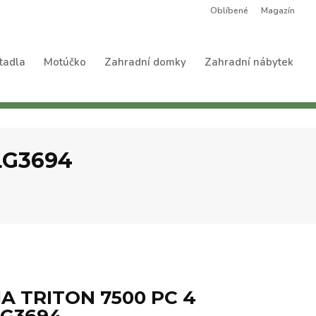
Oblíbené
Magazín
tadla
Motúčko
Zahradní domky
Zahradní nábytek
 LG3694
IA TRITON 7500 PC 4