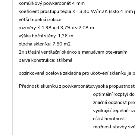
komůrkový polykarbonát 4 mm
koeficient prostupu tepla K= 3,90 W/m2K (sklo 4 mm 
větší tepelná izolace
rozměry: š 1,98 x d 3,79 x v 2,08 m
výška boční stěny: 1,36 m
plocha skleníku: 7,50 m2
2x střešní ventilační okénko s manuálním otevíráním
barva konstrukce: stříbrná
pozinkovaná ocelová zakladna pro ukotvení skleníku 
Přednosti skleníků z polykarbonátu:
vysoká propustnost 
optimální rozptyl do
značná odolnost pro
vynikající tepelně-i
nízká hmotnost
možnost stavby sv