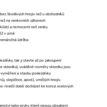
u bez škodlivých hnojiv než u obchodníků
 než na venkovních záhonech
 škůdci a nemocemi než venku
něž v zimě
 nenáročná údržba
dívky, tak ji stavte až po zakoupení
e skleníku), uváděné rozměry skleníku jsou
o vyměření a stavbu podezdívky
ůj, slepičince, apod.), umělých hnojiv,
ebo i kratší době docházet ke korozi ocelových
šenství nebo prvky, které nejsou obsahem