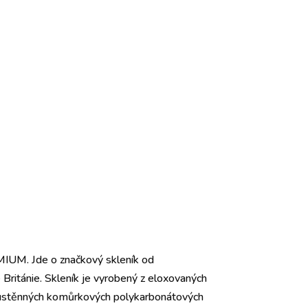
MIUM. Jde o značkový skleník od
tánie. Skleník je vyrobený z eloxovaných
 dvoustěnných komůrkových polykarbonátových