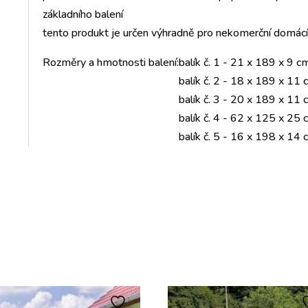
základního balení
tento produkt je určen výhradně pro nekomerční domácí 
Rozměry a hmotnosti balení:
balík č. 1 - 21 x 189 x 9 c
balík č. 2 - 18 x 189 x 11
balík č. 3 - 20 x 189 x 11
balík č. 4 - 62 x 125 x 25 
balík č. 5 - 16 x 198 x 14