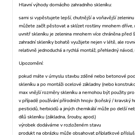
Hlavní výhody domácího zahradního skleníku:
sami si vypěstujete lepší, chutnější a voňavější zelenin
můžete začít pěstovat a sklízet rostliny mnohem dříve,
uvnitř skleníku je zelenina mnohem více chráněna před
zahradní skleníky bohatě využijete nejen v létě, ale rov
relativně jednoduchá a rychlá montáž, přehledný návod,
Upozornění:
pokud máte v úmyslu stavbu zděné nebo betonové podez
skleníku a po montáži ocelové základny (nebo konstrukc
max vnější rozměry skleníku a nemohou být použity pr
v případě používání přírodních hnojiv (koňský / kravský hn
pesticidů, herbicidů a jiných chemikálií může po delší n
dílů skleníku (základna, šrouby, apod.)
výrobek dodáváme v rozloženém stavu
produkt na obrázku může obsahovat příplatkové příslu