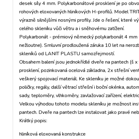
desek síly 4 mm. Polykarbonátové prosklení je po obvo
rohových eloxovaných hliníkových H-profilů. Model TRIT
výrazně silnějšími nosnými profily. Jde o řešení, které 
celého skleníku vůči větru a i sněhovému zatížení.
Polykarbonát - prémiový německý polykarbonát 4 mm s 
nežloutne). Smluvní prodloužená záruka 10 let na neroz
skleníků od LANIT PLASTU samozřejmostí.
Obsahem balení jsou jednokřídlé dveře na pantech (š x v
prosklení, pozinkovaná ocelová základna, 2x střešní ven
veškerý spojovací materiál. Ke skleníku je možné dokou
poličky, regály, další větrací střešní i boční okénka, a
sady, teploměry, vlhkoměry, zavlažovací zařízení, elekt
Velkou výhodou tohoto modelu skleníku je možnost ins
pantech. Dveře na pantech lze instalovat jako pravé neb
Krátký popis:
hliníková eloxovaná konstrukce