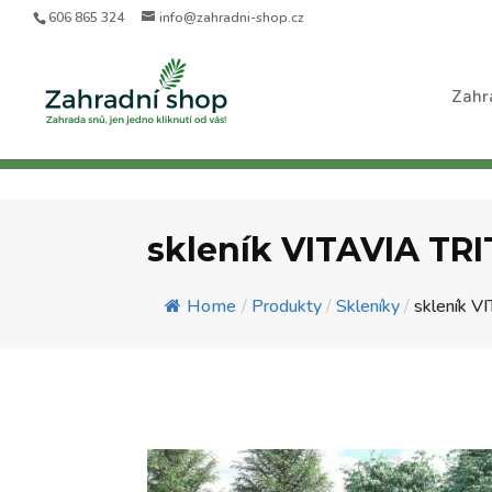
606 865 324
info@zahradni-shop.cz
Zahr
skleník VITAVIA TR
Home
/
Produkty
/
Skleníky
/
skleník V