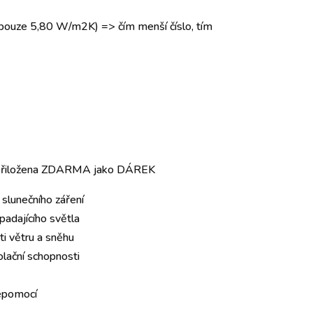
pouze 5,80 W/m2K) => čím menší číslo, tím
je přiložena ZDARMA jako DÁREK
slunečního záření
padajícího světla
ti větru a sněhu
zolační schopnosti
épomocí