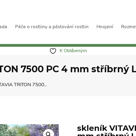
ada
Péče o rostliny a pěstování rostlin
Hnojení
Rozme
K Oblíbeným
ITON 7500 PC 4 mm stříbrný
ITAVIA TRITON 7500...
skleník VITAV