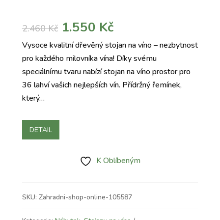
Původní
Aktuální
1.550
Kč
2.460
Kč
cena
cena
Vysoce kvalitní dřevěný stojan na víno – nezbytnost
byla:
je:
pro každého milovníka vína! Díky svému
2.460 Kč.
1.550 Kč.
speciálnímu tvaru nabízí stojan na víno prostor pro
36 lahví vašich nejlepších vín. Přídržný řemínek,
který…
DETAIL
K Oblíbeným
SKU:
Zahradni-shop-online-105587