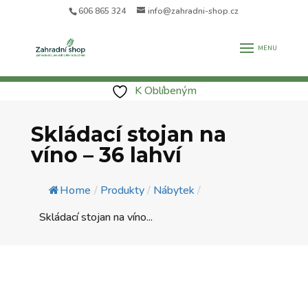
606 865 324
info@zahradni-shop.cz
K Oblíbeným
Skládací stojan na
víno – 36 lahví
Home
/
Produkty
/
Nábytek
/
Skládací stojan na víno...