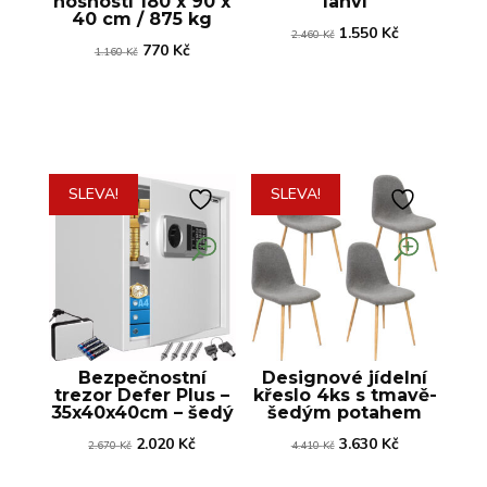
nosností 180 x 90 x
lahví
40 cm / 875 kg
Původní
Aktuální
1.550
Kč
2.460
Kč
Původní
Aktuální
770
Kč
1.160
Kč
cena
cena
cena
cena
byla:
je:
byla:
je:
2.460 Kč.
1.550 Kč.
1.160 Kč.
770 Kč.
SLEVA!
SLEVA!
Bezpečnostní
Designové jídelní
trezor Defer Plus –
křeslo 4ks s tmavě-
35x40x40cm – šedý
šedým potahem
Původní
Aktuální
Původní
Aktuální
2.020
Kč
3.630
Kč
2.670
Kč
4.410
Kč
cena
cena
cena
cena