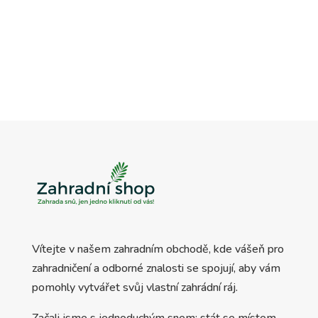
byla:
je:
byla:
je:
2.670 Kč.
2.020 Kč.
4.410 Kč.
3.630 Kč.
Vítejte v našem zahradním obchodě, kde vášeň pro
zahradničení a odborné znalosti se spojují, aby vám
pomohly vytvářet svůj vlastní zahrádní ráj.