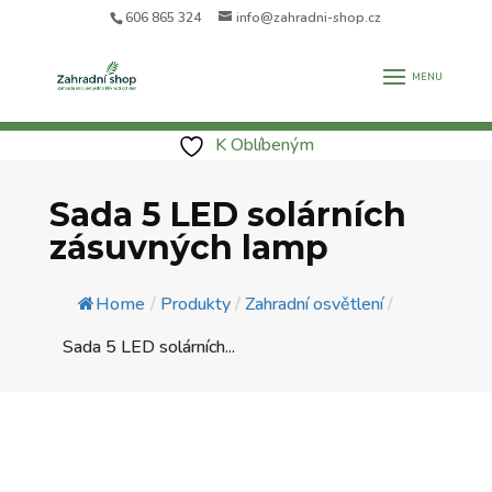
606 865 324
info@zahradni-shop.cz
K Oblíbeným
Sada 5 LED solárních
zásuvných lamp
Home
/
Produkty
/
Zahradní osvětlení
/
Sada 5 LED solárních...