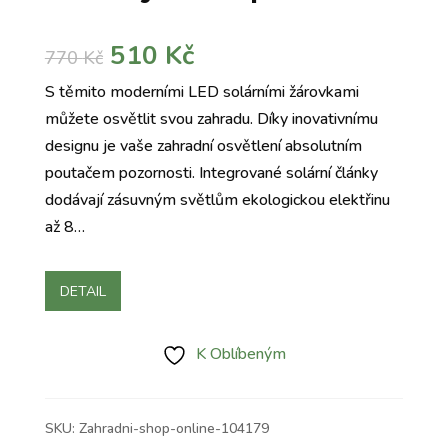
Původní
Aktuální
510
Kč
770
Kč
cena
cena
S těmito moderními LED solárními žárovkami
byla:
je:
můžete osvětlit svou zahradu. Díky inovativnímu
770 Kč.
510 Kč.
designu je vaše zahradní osvětlení absolutním
poutačem pozornosti. Integrované solární články
dodávají zásuvným světlům ekologickou elektřinu
až 8…
DETAIL
K Oblíbeným
SKU:
Zahradni-shop-online-104179