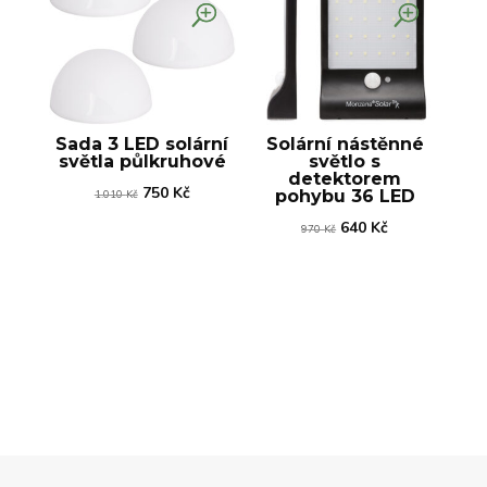
Sada 3 LED solární
Solární nástěnné
světla půlkruhové
světlo s
detektorem
Původní
Aktuální
750
Kč
pohybu 36 LED
1.010
Kč
cena
cena
Původní
Aktuální
640
Kč
970
Kč
byla:
je:
cena
cena
1.010 Kč.
750 Kč.
byla:
je:
970 Kč.
640 Kč.