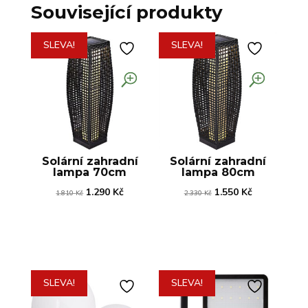
Související produkty
SLEVA!
SLEVA!
Solární zahradní
Solární zahradní
lampa 70cm
lampa 80cm
Původní
Aktuální
Původní
Aktuální
1.290
Kč
1.550
Kč
1.810
Kč
2.330
Kč
cena
cena
cena
cena
byla:
je:
byla:
je:
1.810 Kč.
1.290 Kč.
2.330 Kč.
1.550 Kč.
SLEVA!
SLEVA!