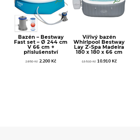
Bazén – Bestway
Vířivý bazén
Fast set – Ø 244 cm
Whirlpool Bestway
V 66 cm +
Lay Z-Spa Madeira
příslušenství
180 x 180 x 66 cm
Původní
Aktuální
Původní
Aktuální
2.200
Kč
10.910
Kč
2.850
Kč
13.510
Kč
cena
cena
cena
cena
byla:
je:
byla:
je:
2.850 Kč.
2.200 Kč.
13.510 Kč.
10.910 Kč.