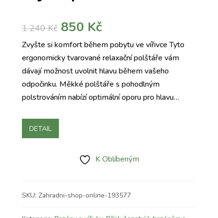
Původní
Aktuální
850
Kč
1.240
Kč
cena
cena
Zvyšte si komfort během pobytu ve vířivce Tyto
byla:
je:
ergonomicky tvarované relaxační polštáře vám
1.240 Kč.
850 Kč.
dávají možnost uvolnit hlavu během vašeho
odpočinku. Měkké polštáře s pohodlným
polstrováním nabízí optimální oporu pro hlavu…
DETAIL
K Oblíbeným
SKU:
Zahradni-shop-online-193577