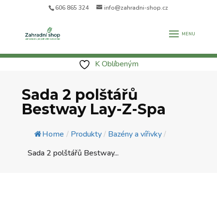
606 865 324
info@zahradni-shop.cz
K Oblíbeným
Sada 2 polštářů
Bestway Lay-Z-Spa
Home
/
Produkty
/
Bazény a vířivky
/
Sada 2 polštářů Bestway...