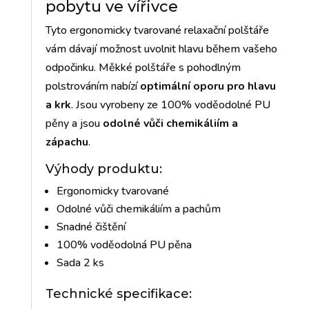
pobytu ve vířivce
Tyto ergonomicky tvarované relaxační polštáře
vám dávají možnost uvolnit hlavu během vašeho
odpočinku. Měkké polštáře s pohodlným
polstrováním nabízí
optimální oporu pro hlavu
a krk
. Jsou vyrobeny ze 100% voděodolné PU
pěny a jsou
odolné vůči chemikáliím a
zápachu
.
Výhody produktu:
Ergonomicky tvarované
Odolné vůči chemikáliím a pachům
Snadné čištění
100% voděodolná PU pěna
Sada 2 ks
Technické specifikace: