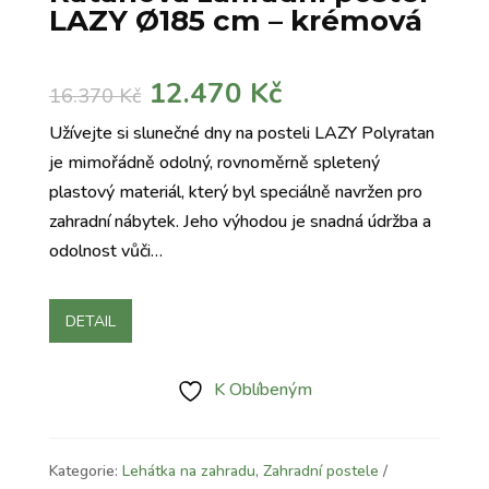
LAZY Ø185 cm – krémová
Původní
Aktuální
12.470
Kč
16.370
Kč
cena
cena
Užívejte si slunečné dny na posteli LAZY Polyratan
byla:
je:
je mimořádně odolný, rovnoměrně spletený
16.370 Kč.
12.470 Kč.
plastový materiál, který byl speciálně navržen pro
zahradní nábytek. Jeho výhodou je snadná údržba a
odolnost vůči…
DETAIL
K Oblíbeným
Kategorie:
Lehátka na zahradu
,
Zahradní postele