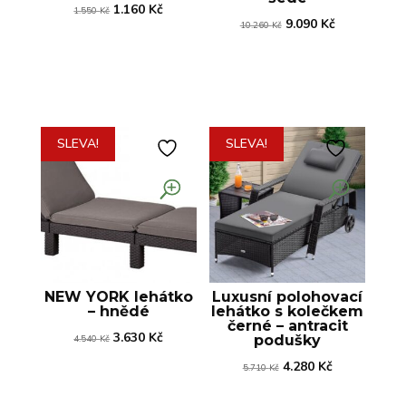
Původní
Aktuální
1.160
Kč
1.550
Kč
Původní
Aktuální
9.090
Kč
10.260
Kč
cena
cena
cena
cena
byla:
je:
byla:
je:
1.550 Kč.
1.160 Kč.
10.260 Kč.
9.090 Kč.
SLEVA!
SLEVA!
NEW YORK lehátko
Luxusní polohovací
– hnědé
lehátko s kolečkem
černé – antracit
Původní
Aktuální
3.630
Kč
podušky
4.540
Kč
cena
cena
Původní
Aktuální
4.280
Kč
5.710
Kč
byla:
je:
cena
cena