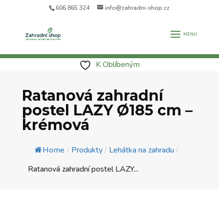
606 865 324
info@zahradni-shop.cz
K Oblíbeným
Ratanová zahradní
postel LAZY Ø185 cm –
krémová
Home
/
Produkty
/
Lehátka na zahradu
/
Ratanová zahradní postel LAZY...