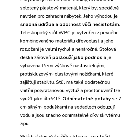
spletený plastový materiál, který byl speciálně
navržen pro zahradní nábytek. Jeho výhodou je
snadná údržba a odolnost vůči nečistotám
.
Teleskopický stůl WPC je vytvořen z pevného
kombinovaného materiálu dřevoplast a jeho
rozložení je velmi rychlé a nenáročné. Stolová
deska zároveň
poslouží jako podnos
a je
vybavena třemi výškově nastavitelnými,
protiskluzovými plastovými nožičkami, které
zajišťují stabilitu. Stůl má také dodatečnou
vnitřní polyratanovou výztuž a prostor uvnitř lze
využít jako úložiště.
Odnímatelné potahy
se 7
cm silnými poduškami na sedadlech odpuzují
vodu a jsou snadno odnímatelné díky skrytému
zipu.
Skládací sluneční stříška, kterou
lze složit