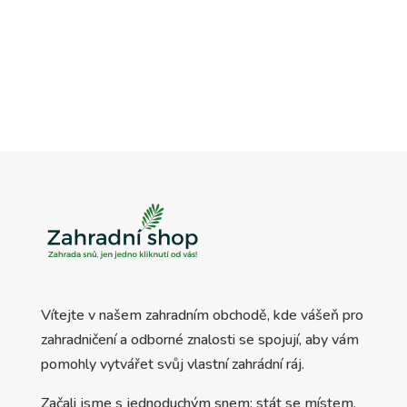
4.540 Kč.
3.630 Kč.
byla:
je:
5.710 Kč.
4.280 Kč.
Vítejte v našem zahradním obchodě, kde vášeň pro
zahradničení a odborné znalosti se spojují, aby vám
pomohly vytvářet svůj vlastní zahrádní ráj.
Začali jsme s jednoduchým snem: stát se místem,