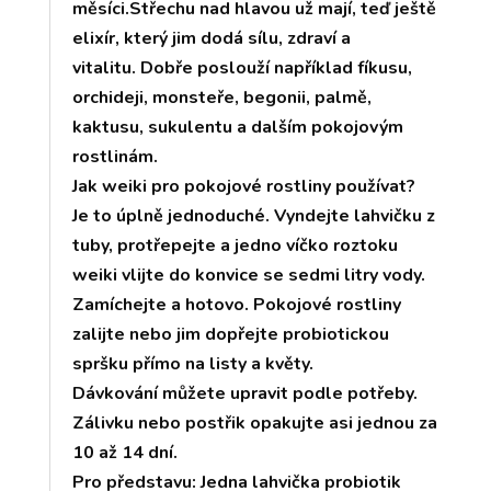
měsíci.Střechu nad hlavou už mají, teď ještě
elixír, který jim dodá sílu, zdraví a
vitalitu. Dobře poslouží například fíkusu,
orchideji, monsteře, begonii, palmě,
kaktusu, sukulentu a dalším pokojovým
rostlinám.
Jak weiki pro pokojové rostliny používat?
Je to úplně jednoduché. Vyndejte lahvičku z
tuby, protřepejte a jedno víčko roztoku
weiki vlijte do konvice se sedmi litry vody.
Zamíchejte a hotovo. Pokojové rostliny
zalijte nebo jim dopřejte probiotickou
spršku přímo na listy a květy.
Dávkování můžete upravit podle potřeby.
Zálivku nebo postřik opakujte asi jednou za
10 až 14 dní.
Pro představu: Jedna lahvička probiotik