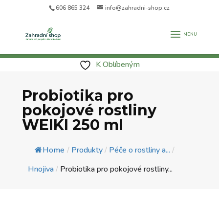
606 865 324
info@zahradni-shop.cz
K Oblíbeným
Probiotika pro
pokojové rostliny
WEIKI 250 ml
Home
/
Produkty
/
Péče o rostliny a...
/
Hnojiva
/
Probiotika pro pokojové rostliny...