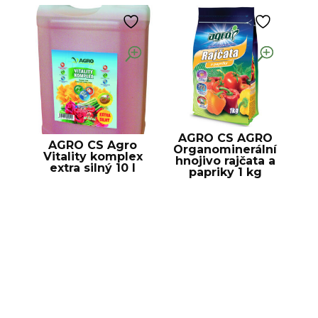
AGRO CS AGRO
AGRO CS Agro
Organominerální
Vitality komplex
hnojivo rajčata a
extra silný 10 l
papriky 1 kg