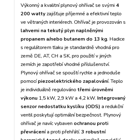
Výkonný a kvalitní plynový ohřívač se svými
4
200 watty
zajišťuje příjemné a efektivní teplo
ve větraných interiérech. Ohřívač je provozován s
lahvemi na tekutý plyn naplněnými
propanem a/nebo butanem do 13 kg
. Hadice
s regulátorem tlaku je standardně vhodná pro
země DE, AT, CH a SK, pro použití v jiných
zemích je zapotřebí vhodné příslušenství.
Plynový ohřívač se spouští rychle a jednoduše
pomocí
piezoelektrického zapalování
. Teplo
je individuálně regulováno
třemi úrovněmi
výkonu
1,5 kW, 2,9 kW a 4,2 kW.
Integrovaný
senzor nedostatku kyslíku (ODS)
a redukční
ventil poskytují optimální bezpečnost. Plynový
ohřívač je navíc vybaven
ochranou proti
převrácení
a proti přehřátí.
3 robustní