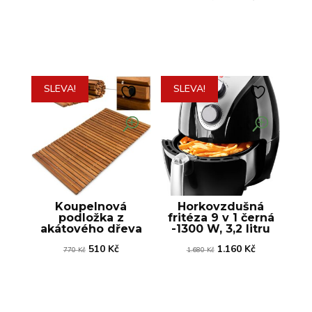
cena
cena
cena
cena
byla:
je:
byla:
je:
1.110 Kč.
590 Kč.
3.500 Kč.
2.590 Kč.
SLEVA!
SLEVA!
Koupelnová
Horkovzdušná
podložka z
fritéza 9 v 1 černá
akátového dřeva
-1300 W, 3,2 litru
Původní
Aktuální
Původní
Aktuální
510
Kč
1.160
Kč
770
Kč
1.680
Kč
cena
cena
cena
cena
byla:
je:
byla:
je:
770 Kč.
510 Kč.
1.680 Kč.
1.160 Kč.