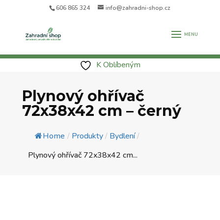
606 865 324
info@zahradni-shop.cz
K Oblíbeným
Plynový ohřívač
72x38x42 cm – černý
Home
/
Produkty
/
Bydlení
/
Plynový ohřívač 72x38x42 cm...