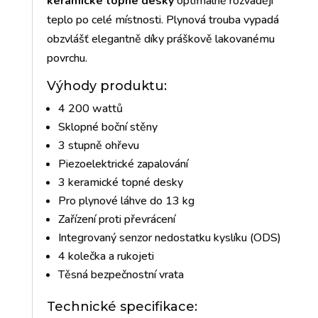
keramické topné desky
optimálně rozvádějí
teplo po celé místnosti. Plynová trouba vypadá
obzvlášť elegantně díky práškově lakovanému
povrchu.
Výhody produktu:
4 200 wattů
Sklopné boční stěny
3 stupně ohřevu
Piezoelektrické zapalování
3 keramické topné desky
Pro plynové láhve do 13 kg
Zařízení proti převrácení
Integrovaný senzor nedostatku kyslíku (ODS)
4 kolečka a rukojeti
Těsná bezpečnostní vrata
Technické specifikace: