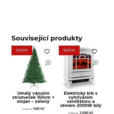
Související produkty
SLEVA!
SLEVA!
Umělý vánoční
Elektrický krb s
stromeček 150cm +
vyhříváním
stojan – zelený
ventilátoru a
ohněm 2000W bílý
Původní
Aktuální
590
Kč
1.110
Kč
Původní
Aktuální
2.590
Kč
3.500
Kč