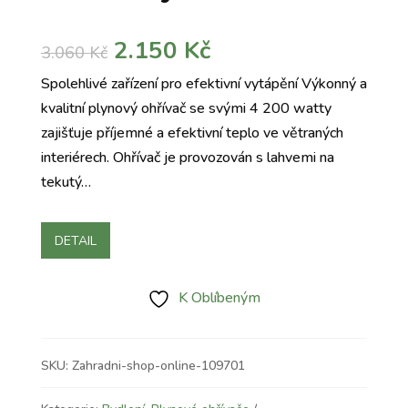
Původní
Aktuální
2.150
Kč
3.060
Kč
cena
cena
Spolehlivé zařízení pro efektivní vytápění Výkonný a
byla:
je:
kvalitní plynový ohřívač se svými 4 200 watty
3.060 Kč.
2.150 Kč.
zajišťuje příjemné a efektivní teplo ve větraných
interiérech. Ohřívač je provozován s lahvemi na
tekutý…
DETAIL
K Oblíbeným
SKU:
Zahradni-shop-online-109701