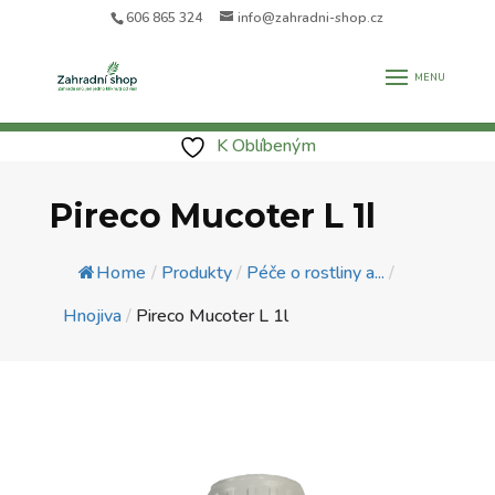
606 865 324
info@zahradni-shop.cz
K Oblíbeným
Pireco Mucoter L 1l
Home
/
Produkty
/
Péče o rostliny a...
/
Hnojiva
/
Pireco Mucoter L 1l