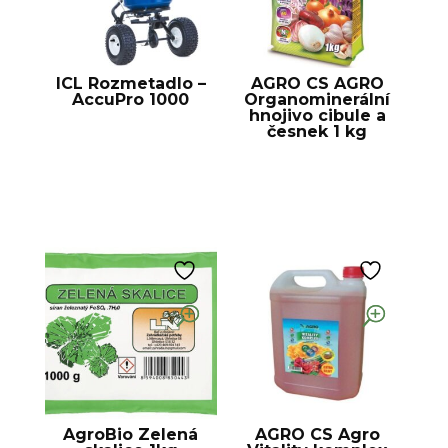
ICL Rozmetadlo –
AGRO CS AGRO
AccuPro 1000
Organominerální
hnojivo cibule a
česnek 1 kg
AgroBio Zelená
AGRO CS Agro