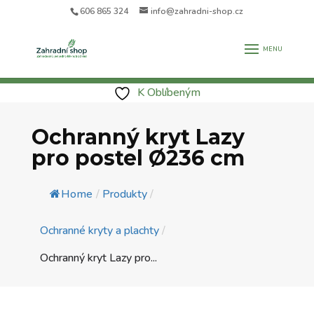
606 865 324
info@zahradni-shop.cz
K Oblíbeným
Ochranný kryt Lazy
pro postel Ø236 cm
Home
/
Produkty
/
Ochranné kryty a plachty
/
Ochranný kryt Lazy pro...