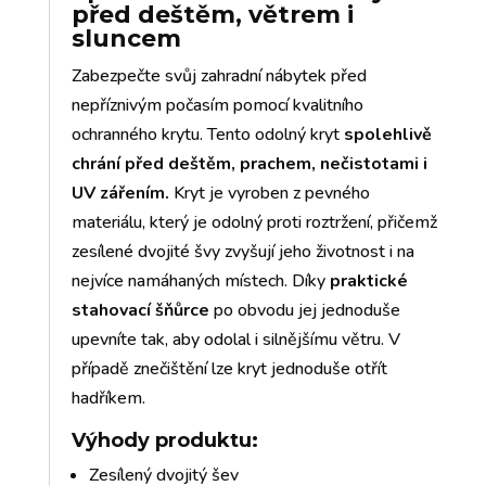
před deštěm, větrem i
sluncem
Zabezpečte svůj zahradní nábytek před
nepříznivým počasím pomocí kvalitního
ochranného krytu. Tento odolný kryt
spolehlivě
chrání před deštěm, prachem, nečistotami i
UV zářením.
Kryt je vyroben z pevného
materiálu, který je odolný proti roztržení, přičemž
zesílené dvojité švy zvyšují jeho životnost i na
nejvíce namáhaných místech. Díky
praktické
stahovací šňůrce
po obvodu jej jednoduše
upevníte tak, aby odolal i silnějšímu větru. V
případě znečištění lze kryt jednoduše otřít
hadříkem.
Výhody produktu:
Zesílený dvojitý šev