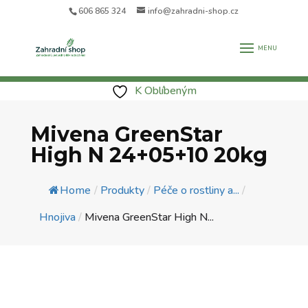
606 865 324
info@zahradni-shop.cz
K Oblíbeným
Mivena GreenStar
High N 24+05+10 20kg
Home
/
Produkty
/
Péče o rostliny a...
/
Hnojiva
/
Mivena GreenStar High N...