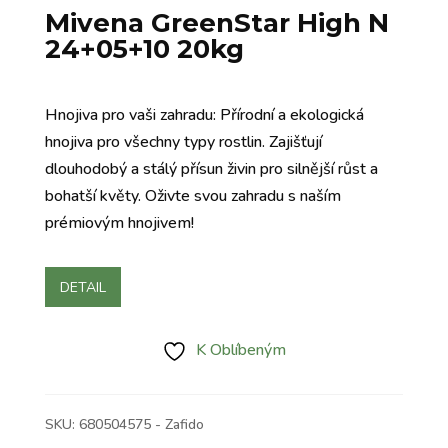
Mivena GreenStar High N
24+05+10 20kg
Hnojiva pro vaši zahradu: Přírodní a ekologická
hnojiva pro všechny typy rostlin. Zajišťují
dlouhodobý a stálý přísun živin pro silnější růst a
bohatší květy. Oživte svou zahradu s naším
prémiovým hnojivem!
DETAIL
K Oblíbeným
SKU:
680504575 - Zafido