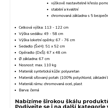
výškově nastavitelné křeslo pomo
stabilní a kvalitní
chromovaná základna s 5 bezpečn
Celková výška: 113 - 122 cm
Výška sedáku: 49 - 58 cm
Výška loketní opěrky: 67 - 76 cm
Sedadlo (ŠxH): 51 x 52 cm
Opěradlo (DxŠ): 67 x 48 cm
Ø základna: 67 cm
Nosnost: max. 110 kg
Materiál syntetická kůže: polyuretan
Materiál síťovaný potah: (100% polychlorid, základní
Materiál rámu: chromovaná ocel, plast
Barva: černá
Nabízíme širokou škálu produktů
Podívejte se i na další kategori