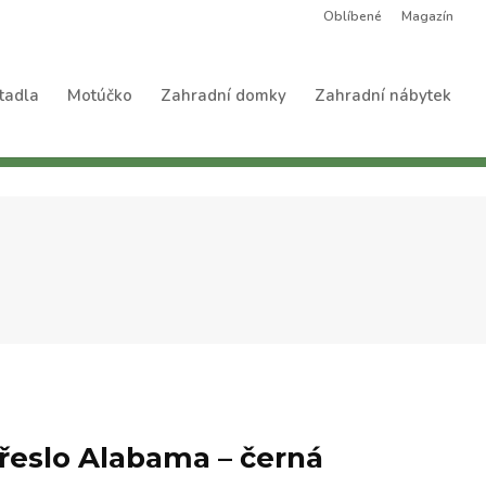
Oblíbené
Magazín
tadla
Motúčko
Zahradní domky
Zahradní nábytek
řeslo Alabama – černá