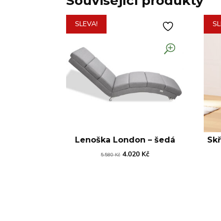
Související produkty
SLEVA!
SL
Lenoška London – šedá
Skř
Původní
Aktuální
4.020
Kč
5.580
Kč
cena
cena
byla:
je:
5.580 Kč.
4.020 Kč.