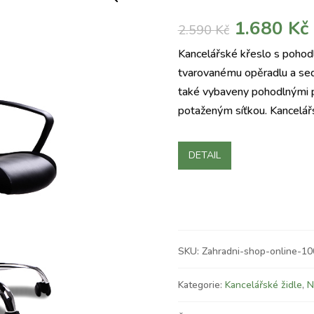
Původní
1.680
Kč
2.590
Kč
cena
Kancelářské křeslo s pohod
byla:
j
tvarovanému opěradlu a sed
2.590 Kč.
také vybaveny pohodlnými
potaženým síťkou. Kancelář
DETAIL
SKU:
Zahradni-shop-online-1
Kategorie:
Kancelářské židle
,
N