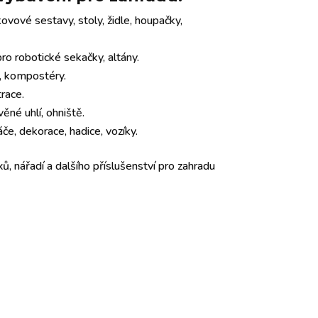
ovové sestavy, stoly, židle, houpačky,
o robotické sekačky, altány.
y, kompostéry.
trace.
věné uhlí, ohniště.
če, dekorace, hadice, vozíky.
ů, nářadí a dalšího příslušenství pro zahradu