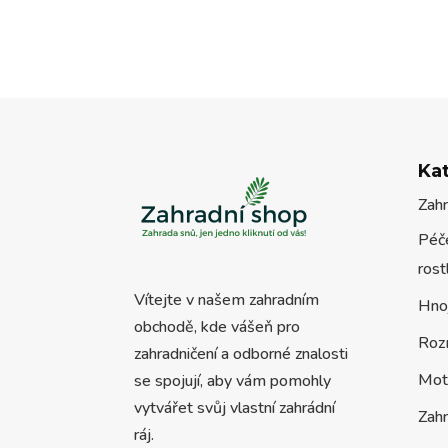
Ka
Zah
Péče
rost
Vítejte v našem zahradním
Hno
obchodě, kde vášeň pro
Roz
zahradničení a odborné znalosti
Mot
se spojují, aby vám pomohly
vytvářet svůj vlastní zahrádní
Zah
ráj.