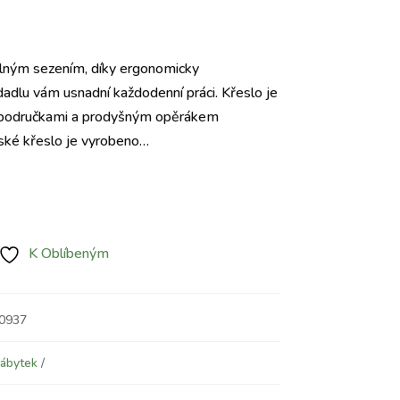
Aktuální
cena
lným sezením, díky ergonomicky
e:
adlu vám usnadní každodenní práci. Křeslo je
1.680 Kč.
 područkami a prodyšným opěrákem
ské křeslo je vyrobeno…
K Oblíbeným
00937
ábytek