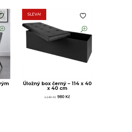
SLEVA!
ovým
Úložný box černý – 114 x 40
x 40 cm
lní
Původní
Aktuální
980
Kč
1.240
Kč
cena
cena
byla:
je:
 Kč.
1.240 Kč.
980 Kč.