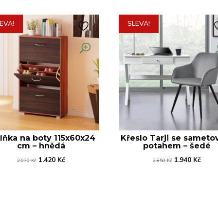
EVA!
SLEVA!
íňka na boty 115x60x24
Křeslo Tarji se samet
cm – hnědá
potahem – šedé
Původní
Aktuální
Původní
Aktuá
1.420
Kč
1.940
Kč
2.070
Kč
2.850
Kč
cena
cena
cena
cena
byla:
je:
byla:
je:
2.070 Kč.
1.420 Kč.
2.850 Kč.
1.940