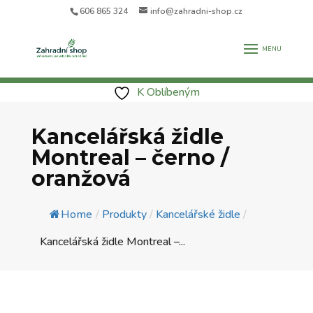
606 865 324
info@zahradni-shop.cz
K Oblíbeným
Kancelářská židle
Montreal – černo /
oranžová
Home
/
Produkty
/
Kancelářské židle
/
Kancelářská židle Montreal –...