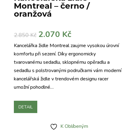
Montreal – černo /
oranžová
Původní
Aktuální
2.070
Kč
2.850
Kč
cena
cena
Kancelářka židle Montreal zaujme vysokou úrovní
byla:
je:
komfortu při sezení. Díky ergonomicky
2.850 Kč.
2.070 Kč.
tvarovanému sedadlu, sklopnému opěradlu a
sedadlu s polstrovanými područkami vám moderní
kancelářská židle v trendovém designu racer
umožní pohodlné…
DETAIL
K Oblíbeným