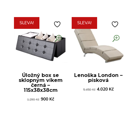
2.670 Kč.
2.020 Kč.
SLEVA!
SLEVA!
Úložný box se
Lenoška London –
sklopným víkem
písková
černá –
Původní
Aktuální
4.020
Kč
115x38x38cm
5.450
Kč
cena
cena
Původní
Aktuální
900
Kč
1.290
Kč
byla:
je:
cena
cena
5.450 Kč.
4.020 Kč.
byla:
je:
1.290 Kč.
900 Kč.