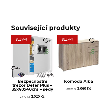
Související produkty
SLEVA!
SLEVA!
Bezpečnostní
Komoda Alba
trezor Defer Plus –
Původní
Aktuální
3.060
Kč
35x40x40cm – šedý
3.840
Kč
cena
cena
Původní
Aktuální
2.020
Kč
2.670
Kč
byla:
je:
cena
cena
3.840 Kč.
3.060 Kč.
byla:
je: