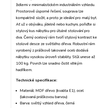
židlemi v minimalistickém industriálním vzhledu.
Prostorově úsporné řešení, souprava lze
kompaktně složit, a proto je ideální pro malý byt.
Ať už v obýváku, jídelně nebo kuchyni, pořiďte si
stylový kus nábytku pro útulné stolování pro
dva. Černý ocelový rám tvoří stylový kontrast ke
stolové desce ze světlého dřeva. Robustní rám
vyrobený z práškově lakované oceli dodává
nábytku vysokou úroveň stability. Stůl unese až
100 kg. Povrch lze snadno čistit vlhkým
hadříkem.
Technické specifikace:
Materiál: MDF dřevo (kvalita E1), ocel
(lakovaná práškovou barvou)
Barva: světlý vzhled dřeva, černá