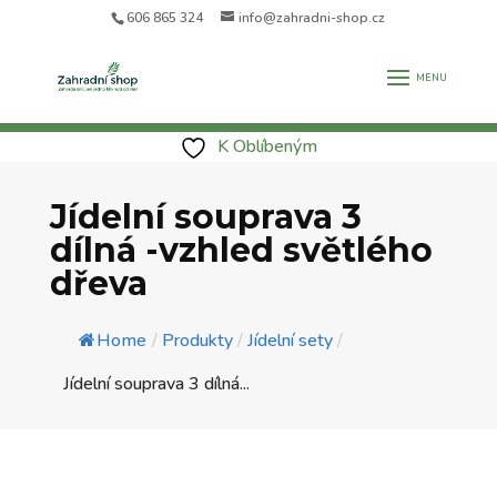
606 865 324
info@zahradni-shop.cz
K Oblíbeným
Jídelní souprava 3
dílná -vzhled světlého
dřeva
Home
/
Produkty
/
Jídelní sety
/
Jídelní souprava 3 dílná...