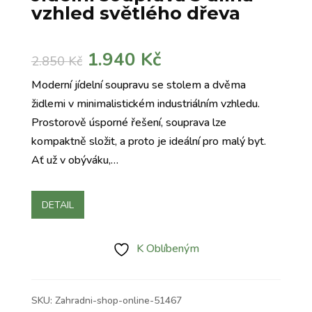
vzhled světlého dřeva
Původní
Aktuální
1.940
Kč
2.850
Kč
cena
cena
Moderní jídelní soupravu se stolem a dvěma
byla:
je:
židlemi v minimalistickém industriálním vzhledu.
2.850 Kč.
1.940 Kč.
Prostorově úsporné řešení, souprava lze
kompaktně složit, a proto je ideální pro malý byt.
Ať už v obýváku,…
DETAIL
K Oblíbeným
SKU:
Zahradni-shop-online-51467