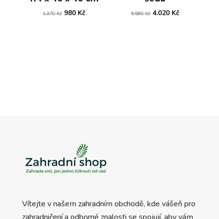
Původní
Aktuální
Původní
Aktuální
980
Kč
4.020
Kč
1.370
Kč
5.580
Kč
cena
cena
cena
cena
byla:
je:
byla:
je:
1.370 Kč.
980 Kč.
5.580 Kč.
4.020 Kč.
Vítejte v našem zahradním obchodě, kde vášeň pro
zahradničení a odborné znalosti se spojují, aby vám