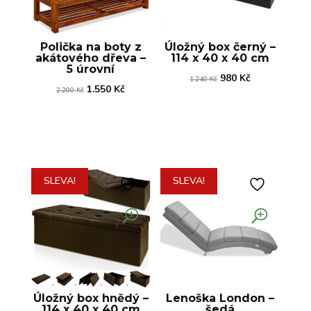
Polička na boty z
Úložný box černý –
akátového dřeva –
114 x 40 x 40 cm
5 úrovní
Původní
Aktuální
980
Kč
1.240
Kč
Původní
Aktuální
1.550
Kč
2.200
Kč
cena
cena
cena
cena
byla:
je:
byla:
je:
1.240 Kč.
980 Kč.
2.200 Kč.
1.550 Kč.
SLEVA!
SLEVA!
Úložný box hnědý –
Lenoška London –
114 x 40 x 40 cm
šedá