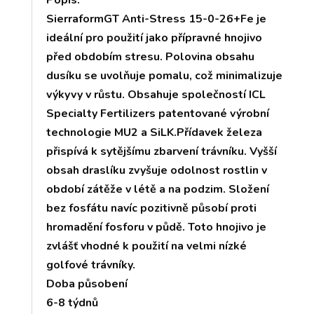
SierraformGT Anti-Stress 15-0-26+Fe je
ideální pro použití jako přípravné hnojivo
před obdobím stresu. Polovina obsahu
dusíku se uvolňuje pomalu, což minimalizuje
výkyvy v růstu. Obsahuje společností ICL
Specialty Fertilizers patentované výrobní
technologie MU2 a SiLK.Přídavek železa
přispívá k sytějšímu zbarvení trávníku. Vyšší
obsah draslíku zvyšuje odolnost rostlin v
období zátěže v létě a na podzim. Složení
bez fosfátu navíc pozitivně působí proti
hromadění fosforu v půdě. Toto hnojivo je
zvlášť vhodné k použití na velmi nízké
golfové trávníky.
Doba působení
6-8 týdnů