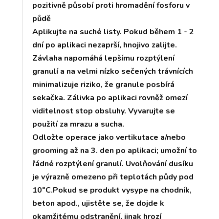
pozitivně působí proti hromadění fosforu v
půdě
Aplikujte na suché listy. Pokud během 1 - 2
dní po aplikaci nezaprší, hnojivo zalijte.
Závlaha napomáhá lepšímu rozptýlení
granulí a na velmi nízko sečených trávnících
minimalizuje riziko, že granule posbírá
sekačka. Zálivka po aplikaci rovněž omezí
viditelnost stop obsluhy. Vyvarujte se
použití za mrazu a sucha.
Odložte operace jako vertikutace a/nebo
grooming až na 3. den po aplikaci; umožní to
řádné rozptýlení granulí. Uvolňování dusíku
je výrazně omezeno při teplotách půdy pod
10°C.Pokud se produkt vysype na chodník,
beton apod., ujistěte se, že dojde k
okamžitému odstranění, jinak hrozí