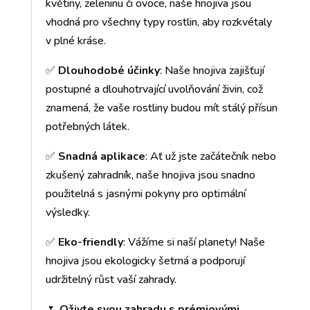
květiny, zeleninu či ovoce, naše hnojiva jsou
vhodná pro všechny typy rostlin, aby rozkvétaly
v plné kráse.
✅
Dlouhodobé účinky
: Naše hnojiva zajišťují
postupné a dlouhotrvající uvolňování živin, což
znamená, že vaše rostliny budou mít stálý přísun
potřebných látek.
✅
Snadná aplikace
: Ať už jste začátečník nebo
zkušený zahradník, naše hnojiva jsou snadno
použitelná s jasnými pokyny pro optimální
výsledky.
✅
Eko-friendly
: Vážíme si naší planety! Naše
hnojiva jsou ekologicky šetrná a podporují
udržitelný růst vaší zahrady.
🌷
Oživte svou zahradu s prémiovými