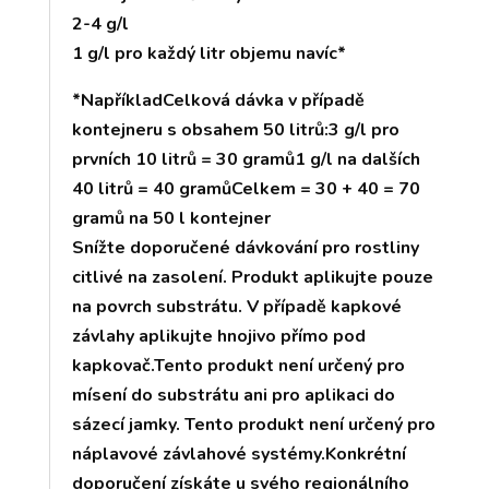
2-4 g/l
1 g/l pro každý litr objemu navíc*
*NapříkladCelková dávka v případě
kontejneru s obsahem 50 litrů:3 g/l pro
prvních 10 litrů = 30 gramů1 g/l na dalších
40 litrů = 40 gramůCelkem = 30 + 40 = 70
gramů na 50 l kontejner
Snížte doporučené dávkování pro rostliny
citlivé na zasolení. Produkt aplikujte pouze
na povrch substrátu. V případě kapkové
závlahy aplikujte hnojivo přímo pod
kapkovač.Tento produkt není určený pro
mísení do substrátu ani pro aplikaci do
sázecí jamky. Tento produkt není určený pro
náplavové závlahové systémy.Konkrétní
doporučení získáte u svého regionálního