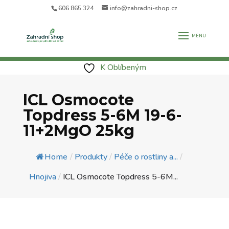
606 865 324
info@zahradni-shop.cz
K Oblíbeným
ICL Osmocote
Topdress 5-6M 19-6-
11+2MgO 25kg
Home
/
Produkty
/
Péče o rostliny a...
/
Hnojiva
/
ICL Osmocote Topdress 5-6M...