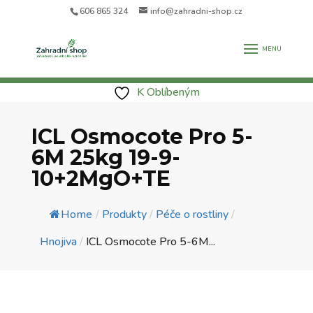
606 865 324
info@zahradni-shop.cz
K Oblíbeným
ICL Osmocote Pro 5-
6M 25kg 19-9-
10+2MgO+TE
Home
/
Produkty
/
Péče o rostliny
/
Hnojiva
/
ICL Osmocote Pro 5-6M...