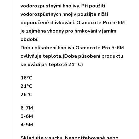
vodorozpustnými hnojivy. Při použití
vodorozpůstných hnojiv použijte nižší
doporučené dávkování. Osmocote Pro 5-6M
je zejména vhodný pro hrnkování v jarním
období.
Dobu působení hnojiva Osmocote Pro 5-6M
ovlivňuje teplota.(Doba působení produktu
se uvádí při teplotě 21º C)
16ºC
21ºC
26ºC
6-7M
5-6M
4-5M
Skladujte v suchu. Nespotřebované nebo