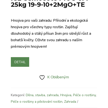
25kg 19-9-10+2MgO+TE
Hnojiva pro vaši zahradu: Přírodní a ekologická
hnojiva pro všechny typy rostlin. Zajišťují
dlouhodobý a stálý přísun živin pro silnější růst a
bohatší květy. Oživte svou zahradu s naším
prémiovým hnojivem!
DETAIL
K Oblíbeným
Kategorií:
Dílna, stavba, zahrada
,
Hnojiva
,
Péče o rostliny
,
Péče o rostliny a pěstování rostlin
,
Zahrada