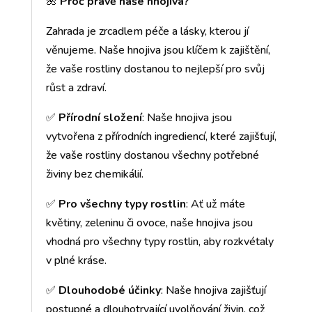
🌺
Proč právě naše hnojiva?
Zahrada je zrcadlem péče a lásky, kterou jí
věnujeme. Naše hnojiva jsou klíčem k zajištění,
že vaše rostliny dostanou to nejlepší pro svůj
růst a zdraví.
✅
Přírodní složení
: Naše hnojiva jsou
vytvořena z přírodních ingrediencí, které zajišťují,
že vaše rostliny dostanou všechny potřebné
živiny bez chemikálií.
✅
Pro všechny typy rostlin
: Ať už máte
květiny, zeleninu či ovoce, naše hnojiva jsou
vhodná pro všechny typy rostlin, aby rozkvétaly
v plné kráse.
✅
Dlouhodobé účinky
: Naše hnojiva zajišťují
postupné a dlouhotrvající uvolňování živin, což