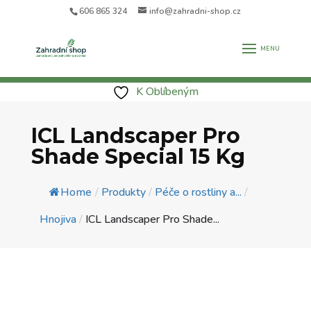
606 865 324
info@zahradni-shop.cz
K Oblíbeným
ICL Landscaper Pro
Shade Special 15 Kg
Home
/
Produkty
/
Péče o rostliny a...
/
Hnojiva
/
ICL Landscaper Pro Shade...