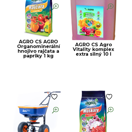
AGRO CS AGRO
AGRO CS Agro
Organominerální
Vitality komplex
hnojivo rajčata a
extra silný 10 l
papriky 1 kg