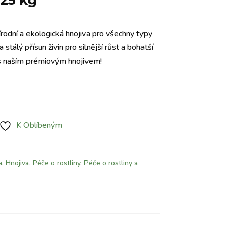
25 kg
írodní a ekologická hnojiva pro všechny typy
a stálý přísun živin pro silnější růst a bohatší
 s naším prémiovým hnojivem!
K Oblíbeným
a
,
Hnojiva
,
Péče o rostliny
,
Péče o rostliny a