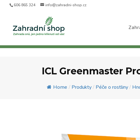
606 865 324
info@zahradni-shop.cz
Zahr
ICL Greenmaster Pr
Home
/
Produkty
/
Péče o rostliny
/
Hno