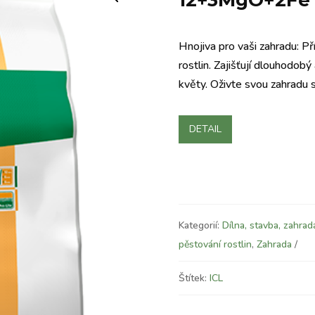
12+3MgO+2Fe 
Hnojiva pro vaši zahradu: Př
rostlin. Zajišťují dlouhodobý 
květy. Oživte svou zahradu
DETAIL
Kategorií:
Dílna, stavba, zahrad
pěstování rostlin
,
Zahrada
Štítek:
ICL