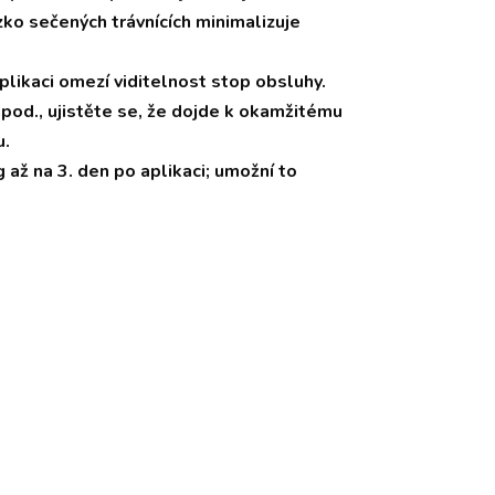
zko sečených trávnících minimalizuje
aplikaci omezí viditelnost stop obsluhy.
pod., ujistěte se, že dojde k okamžitému
u.
až na 3. den po aplikaci; umožní to