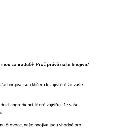
ernou zahradu!
🌺
Proč právě naše hnojiva?
še hnojiva jsou klíčem k zajištění, že vaše
ních ingrediencí, které zajišťují, že vaše
í.
inu či ovoce, naše hnojiva jsou vhodná pro