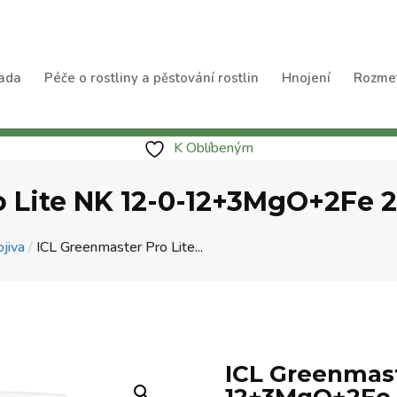
ada
Péče o rostliny a pěstování rostlin
Hnojení
Rozme
K Oblíbeným
o Lite NK 12-0-12+3MgO+2Fe 
jiva
/
ICL Greenmaster Pro Lite...
ICL Greenmast