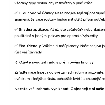
všechny typy rostlin, aby rozkvétaly v plné kráse.
✅
Dlouhodobé účinky
: Naše hnojiva zajišťují postupné
znamená, že vaše rostliny budou mít stálý přísun potřeb
✅
Snadná aplikace
: Ať už jste začátečník nebo zkušen
použitelná s jasnými pokyny pro optimální výsledky.
✅
Eko-friendly
: Vážíme si naší planety! Naše hnojiva j
růst vaší zahrady.
🌷
Oživte svou zahradu s prémiovými hnojivy!
Zařaďte naše hnojiva do své zahradní rutiny a pozorujte,
svědkem silnějšího růstu, bohatších květů a chutnější ze
Nechte vaši zahradu vyniknout! Objednejte si naše 