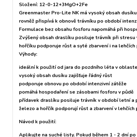
Složení: 12-0-12+3MgO+2Fe
Greenmaster Pro-Lite NK má vysoký obsah dusíku, 
rovněž přispívá k obnově trávníku po období intenzi
Formulace bez obsahu fosforu napomáhá při hospo
Zvýšený obsah draslíku posiluje trávník při stresu
hořčíku podporuje růst a syté zbarvení i na lehčích
Výhody:
ideální k použití od jara do pozdního léta v oblas
vysoký obsah dusíku zajišťuje řádný růst
podporuje obnovu po období intenzivní zátěže
pomáhá hospodaření se zásobami fosforu v půdě
přídavek draslíku posiluje trávník v období letní a
železo a hořčík podporují růst a zbarvení v lehčích
Návod k použití:
Aplikujte na suché listy. Pokud během 1 - 2 dní po a