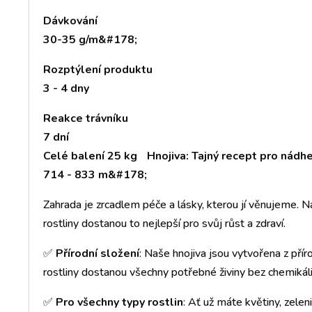
Dávkování
30-35 g/m&#178;
Rozptýlení produktu
3 - 4 dny
Reakce trávníku
7 dní
Celé balení 25 kg
Hnojiva: Tajný recept pro nádh
714 - 833 m&#178;
Zahrada je zrcadlem péče a lásky, kterou jí věnujeme. Na
rostliny dostanou to nejlepší pro svůj růst a zdraví.
✅
Přírodní složení
: Naše hnojiva jsou vytvořena z přírod
rostliny dostanou všechny potřebné živiny bez chemikáli
✅
Pro všechny typy rostlin
: Ať už máte květiny, zelen