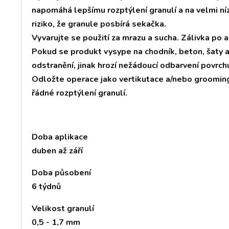
napomáhá lepšímu rozptýlení granulí a na velmi ní
riziko, že granule posbírá sekačka.
Vyvarujte se použití za mrazu a sucha. Zálivka po 
Pokud se produkt vysype na chodník, beton, šaty a
odstranění, jinak hrozí nežádoucí odbarvení povrch
Odložte operace jako vertikutace a/nebo grooming 
řádné rozptýlení granulí.
Doba aplikace
duben až září
Doba působení
6 týdnů
Velikost granulí
0,5 - 1,7 mm