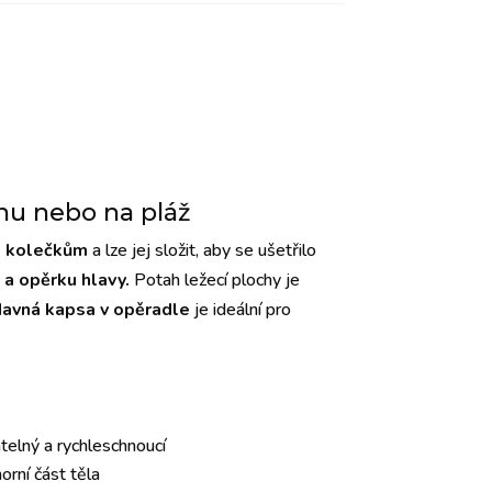
énu nebo na pláž
m kolečkům
a lze jej složit, aby se ušetřilo
 a opěrku hlavy.
Potah ležecí plochy je
davná kapsa v opěradle
je ideální pro
atelný a rychleschnoucí
horní část těla