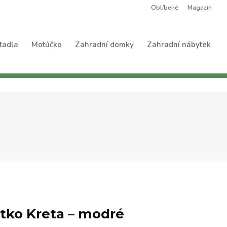
Oblíbené
Magazín
tadla
Motúčko
Zahradní domky
Zahradní nábytek
átko Kreta – modré