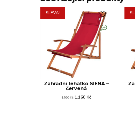
SLEVA!
SL
Zahradní lehátko SIENA –
Za
červená
Původní
Aktuální
1.160
Kč
1.550
Kč
cena
cena
byla:
je:
1.550 Kč.
1.160 Kč.