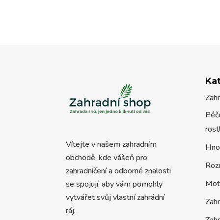
Ka
Zah
Péče
rost
Vítejte v našem zahradním
Hno
obchodě, kde vášeň pro
Roz
zahradničení a odborné znalosti
Mot
se spojují, aby vám pomohly
vytvářet svůj vlastní zahrádní
Zah
ráj.
Zahr