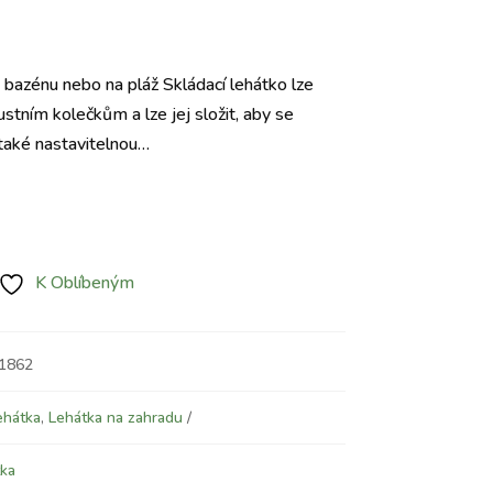
Aktuální
cena
k bazénu nebo na pláž Skládací lehátko lze
e:
stním kolečkům a lze jej složit, aby se
1.160 Kč.
také nastavitelnou…
K Oblíbeným
01862
ehátka
,
Lehátka na zahradu
tka