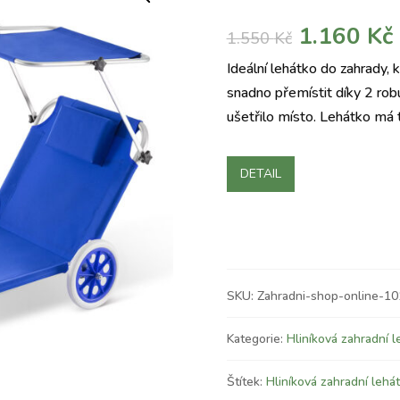
Původní
1.160
Kč
1.550
Kč
cena
Ideální lehátko do zahrady, 
byla:
j
snadno přemístit díky 2 robu
1.550 Kč.
ušetřilo místo. Lehátko má 
DETAIL
SKU:
Zahradni-shop-online-1
Kategorie:
Hliníková zahradní l
Štítek:
Hliníková zahradní lehá