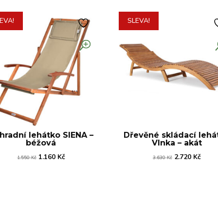
EVA!
SLEVA!
hradní lehátko SIENA –
Dřevěné skládací lehá
béžová
Vlnka – akát
Původní
Aktuální
Původní
Aktuá
1.160
Kč
2.720
Kč
1.550
Kč
3.630
Kč
cena
cena
cena
cena
byla:
je:
byla:
je:
1.550 Kč.
1.160 Kč.
3.630 Kč.
2.720