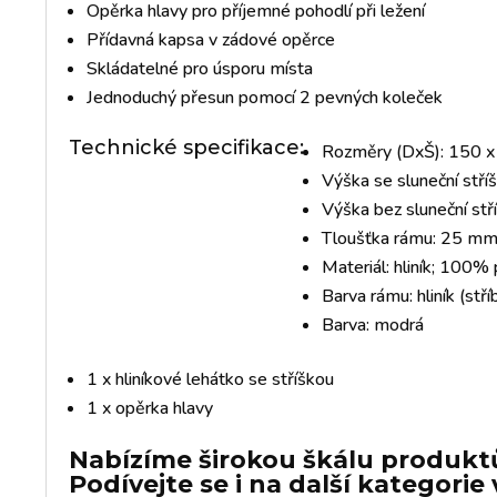
Opěrka hlavy pro příjemné pohodlí při ležení
Přídavná kapsa v zádové opěrce
Skládatelné pro úsporu místa
Jednoduchý přesun pomocí 2 pevných koleček
Technické specifikace:
Rozměry (DxŠ): 150 x
Výška se sluneční stří
Výška bez sluneční stř
Tloušťka rámu: 25 m
Materiál: hliník; 100%
Barva rámu: hliník (stří
Barva: modrá
1 x hliníkové lehátko se stříškou
1 x opěrka hlavy
Nabízíme širokou škálu produktů
Podívejte se i na další kategori