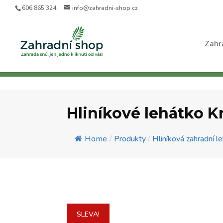
606 865 324
info@zahradni-shop.cz
Zahr
Hliníkové lehátko K
Home
/
Produkty
/
Hliníková zahradní l
SLEVA!