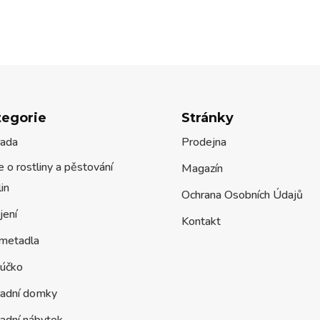
tegorie
Stránky
rada
Prodejna
 o rostliny a pěstování
Magazín
lin
Ochrana Osobních Údajů
jení
Kontakt
metadla
účko
radní domky
adní nábytek