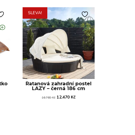
SLEVA!
tko
Ratanová zahradní postel
LAZY – černá 186 cm
lní
Původní
Aktuální
12.470
Kč
16.760
Kč
cena
cena
byla:
je:
 Kč.
16.760 Kč.
12.470 Kč.