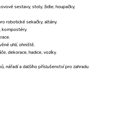
ovové sestavy, stoly, židle, houpačky,
o robotické sekačky, altány.
y, kompostéry.
trace.
věné uhlí, ohniště.
če, dekorace, hadice, vozíky.
ů, nářadí a dalšího příslušenství pro zahradu