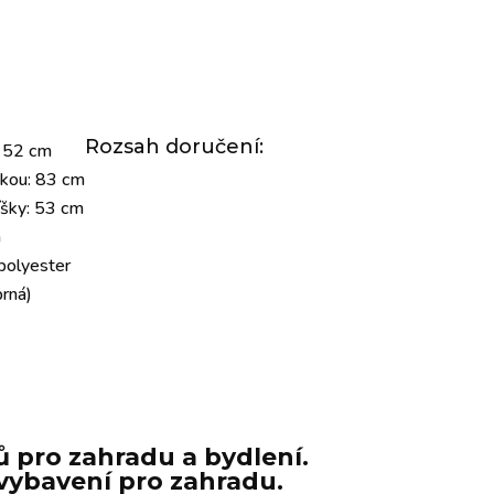
Rozsah doručení:
 52 cm
škou: 83 cm
íšky: 53 cm
m
 polyester
brná)
 pro zahradu a bydlení.
e vybavení pro zahradu.