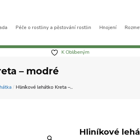
ada
Péče o rostliny a pěstování rostlin
Hnojení
Rozme
K Oblíbeným
reta – modré
ehátka
/
Hliníkové lehátko Kreta –...
Hliníkové leh