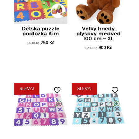
Dětská puzzle
Velký hnědý
podložka Kim
plyšový medvěd
100 cm – XL
Původní
Aktuální
750
Kč
1.010
Kč
Původní
Aktuální
900
Kč
1.290
Kč
cena
cena
cena
cena
byla:
je:
byla:
je:
1.010 Kč.
750 Kč.
1.290 Kč.
900 Kč.
SLEVA!
SLEVA!