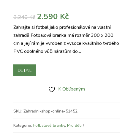
Původní
Aktuální
2.590
Kč
3.240
Kč
cena
cena
Zahrajte si fotbal jako profesionálové na vlastní
byla:
je:
zahradě Fotbalová branka má rozměr 300 x 200
3.240 Kč.
2.590 Kč.
cm a její rám je vyroben z vysoce kvalitního tvrdého
PVC odolného vůči nárazům do…
DETAIL
K Oblíbeným
SKU:
Zahradni-shop-online-51452
Kategorie:
Fotbalové branky
,
Pro děti