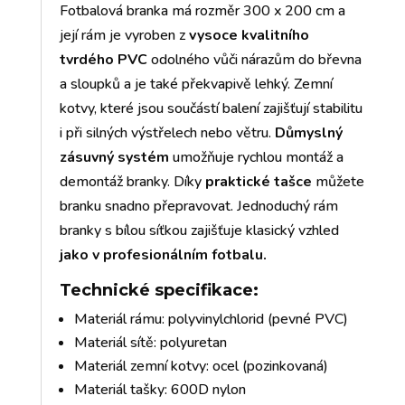
Fotbalová branka má rozměr 300 x 200 cm a
její rám je vyroben z
vysoce kvalitního
tvrdého PVC
odolného vůči nárazům do břevna
a sloupků a je také překvapivě lehký. Zemní
kotvy, které jsou součástí balení zajišťují stabilitu
i při silných výstřelech nebo větru.
Důmyslný
zásuvný systém
umožňuje rychlou montáž a
demontáž branky. Díky
praktické tašce
můžete
branku snadno přepravovat. Jednoduchý rám
branky s bílou síťkou zajišťuje klasický vzhled
jako v profesionálním fotbalu.
Technické specifikace:
Materiál rámu: polyvinylchlorid (pevné PVC)
Materiál sítě: polyuretan
Materiál zemní kotvy: ocel (pozinkovaná)
Materiál tašky: 600D nylon