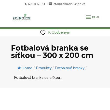
606 865 324
info@zahradni-shop.cz
K Oblíbeným
Fotbalová branka se
síťkou – 300 x 200 cm
Home
/
Produkty
/
Fotbalové branky
/
Fotbalová branka se síťkou...