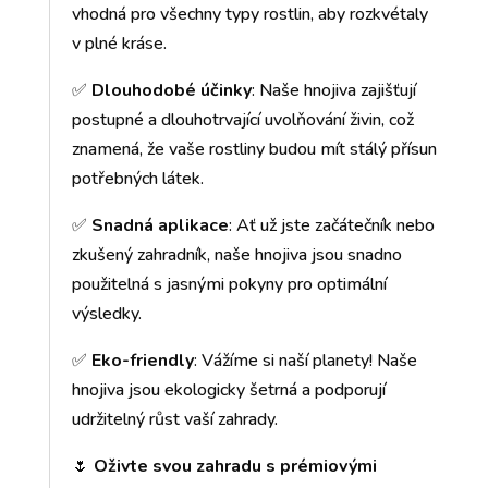
vhodná pro všechny typy rostlin, aby rozkvétaly
v plné kráse.
✅
Dlouhodobé účinky
: Naše hnojiva zajišťují
postupné a dlouhotrvající uvolňování živin, což
znamená, že vaše rostliny budou mít stálý přísun
potřebných látek.
✅
Snadná aplikace
: Ať už jste začátečník nebo
zkušený zahradník, naše hnojiva jsou snadno
použitelná s jasnými pokyny pro optimální
výsledky.
✅
Eko-friendly
: Vážíme si naší planety! Naše
hnojiva jsou ekologicky šetrná a podporují
udržitelný růst vaší zahrady.
🌷
Oživte svou zahradu s prémiovými