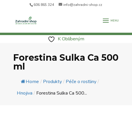
606 865 324
info@zahradni-shop.cz
K Oblíbeným
Forestina Sulka Ca 500
ml
Home
/
Produkty
/
Péče o rostliny
/
Hnojiva
/
Forestina Sulka Ca 500...