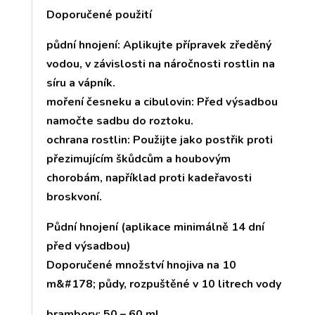
Doporučené použití
půdní hnojení: Aplikujte přípravek zředěný
vodou, v závislosti na náročnosti rostlin na
síru a vápník.
moření česneku a cibulovin: Před výsadbou
namočte sadbu do roztoku.
ochrana rostlin: Použijte jako postřik proti
přezimujícím škůdcům a houbovým
chorobám, například proti kadeřavosti
broskvoní.
Půdní hnojení (aplikace minimálně 14 dní
před výsadbou)
Doporučené množství hnojiva na 10
m&#178; půdy, rozpuštěné v 10 litrech vody
brambory: 50 – 60 ml