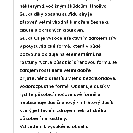
některým živočišným škůdcům. Hnojivo
Sulka díky obsahu sulfidu síry je
zároveň velmi vhodná k moření česneku,
cibule a okrasných cibulovin.
Sulka Ca je vysoce efektivním zdrojem síry
v polysulfidické formě, která v půdě
pozvolna oxiduje na elementární, na
rostliny rychle působící síranovou formu. Je
zdrojem rostlinami velmi dobře
přijatelného draslíku v jeho bezchloridové,
vodorozpustné formě. Obsahuje dusík v
rychle působící močovinové formě a
neobsahuje dusičnanový - nitrátový dusík,
který je hlavním zdrojem nekrotického
působení na rostliny.
Vzhledem k vysokému obsahu