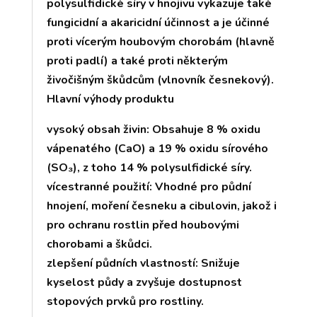
polysulfidické síry v hnojivu vykazuje také
fungicidní a akaricidní účinnost a je účinné
proti vícerým houbovým chorobám (hlavně
proti padlí) a také proti některým
živočišným škůdcům (vlnovník česnekový).
Hlavní výhody produktu
vysoký obsah živin: Obsahuje 8 % oxidu
vápenatého (CaO) a 19 % oxidu sírového
(SO₃), z toho 14 % polysulfidické síry.
vícestranné použití: Vhodné pro půdní
hnojení, moření česneku a cibulovin, jakož i
pro ochranu rostlin před houbovými
chorobami a škůdci.
zlepšení půdních vlastností: Snižuje
kyselost půdy a zvyšuje dostupnost
stopových prvků pro rostliny.