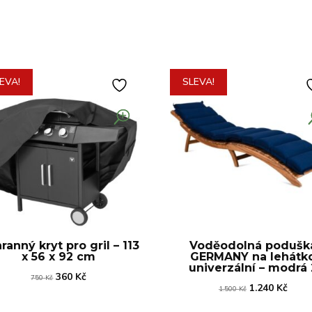
EVA!
SLEVA!
ranný kryt pro gril – 113
Voděodolná podušk
x 56 x 92 cm
GERMANY na lehátk
univerzální – modrá 
Původní
Aktuální
360
Kč
750
Kč
Původní
Aktuá
1.240
Kč
1.500
Kč
cena
cena
cena
cena