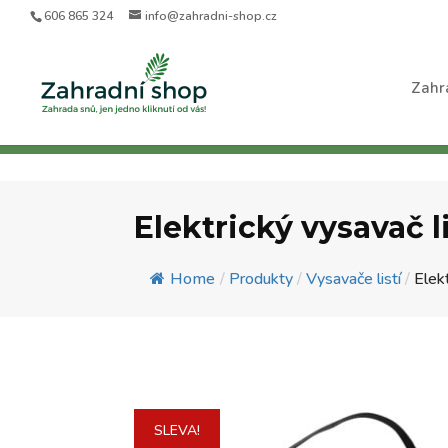
606 865 324
info@zahradni-shop.cz
Zahr
Elektrický vysavač li
Home
/
Produkty
/
Vysavače listí
/
Elekt
SLEVA!