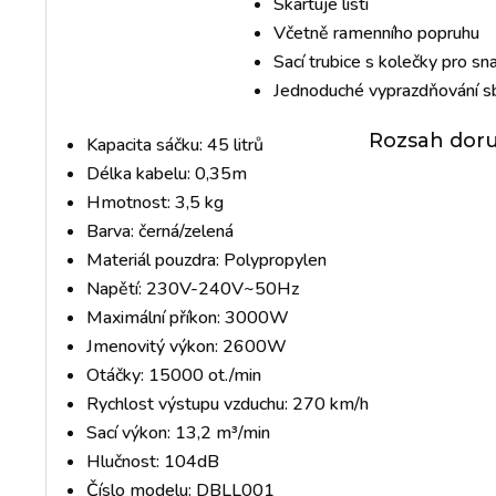
Skartuje listí
Včetně ramenního popruhu
Sací trubice s kolečky pro sn
Jednoduché vyprazdňování s
Rozsah doru
Kapacita sáčku: 45 litrů
Délka kabelu: 0,35m
Hmotnost: 3,5 kg
Barva: černá/zelená
Materiál pouzdra: Polypropylen
Napětí: 230V-240V~50Hz
Maximální příkon: 3000W
Jmenovitý výkon: 2600W
Otáčky: 15000 ot./min
Rychlost výstupu vzduchu: 270 km/h
Sací výkon: 13,2 m³/min
Hlučnost: 104dB
Číslo modelu: DBLL001