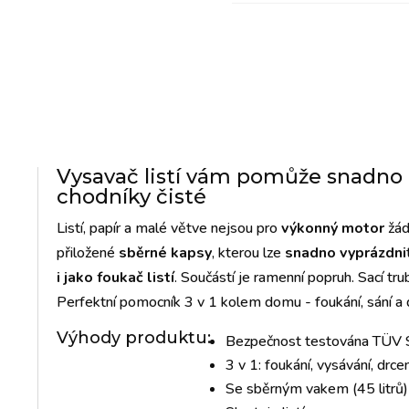
Vysavač listí vám pomůže snadno 
chodníky čisté
Listí, papír a malé větve nejsou pro
výkonný motor
žád
přiložené
sběrné kapsy
, kterou lze
snadno vyprázdni
i jako foukač listí
. Součástí je ramenní popruh. Sací tr
Perfektní pomocník 3 v 1 kolem domu - foukání, sání a d
Výhody produktu:
Bezpečnost testována TÜV
3 v 1: foukání, vysávání, drcen
Se sběrným vakem (45 litrů)