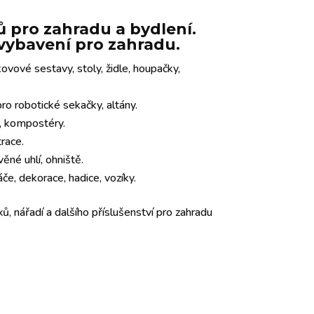
 pro zahradu a bydlení.
e vybavení pro zahradu.
ovové sestavy, stoly, židle, houpačky,
o robotické sekačky, altány.
y, kompostéry.
trace.
věné uhlí, ohniště.
če, dekorace, hadice, vozíky.
ů, nářadí a dalšího příslušenství pro zahradu