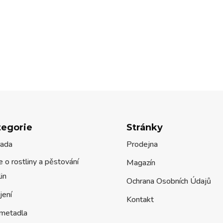
byla:
je:
byla:
je:
750 Kč.
360 Kč.
1.500 Kč.
1.240
tegorie
Stránky
rada
Prodejna
 o rostliny a pěstování
Magazín
lin
Ochrana Osobních Údajů
jení
Kontakt
metadla