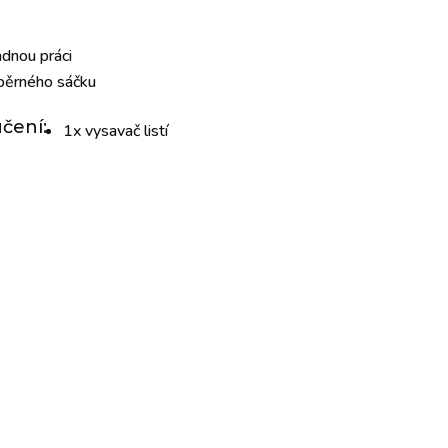
adnou práci
běrného sáčku
čení:
1x vysavač listí