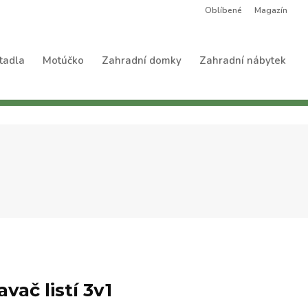
Oblíbené
Magazín
tadla
Motúčko
Zahradní domky
Zahradní nábytek
vač listí 3v1