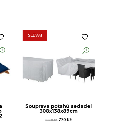
SLEVA!
a
Souprava potahů sedadel
o
308x138x89cm
2
Původní
Aktuální
770
Kč
1.030
Kč
lní
cena
cena