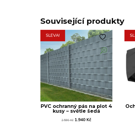
Související produkty
SLEVA!
SL
PVC ochranný pás na plot 4
Och
kusy – světle šedá
Původní
Aktuální
1.940
Kč
2.590
Kč
cena
cena