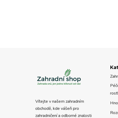
byla:
je:
2.590 Kč.
1.940 Kč.
Ka
Zah
Péče
rost
Vítejte v našem zahradním
Hno
obchodě, kde vášeň pro
Roz
zahradničení a odborné znalosti