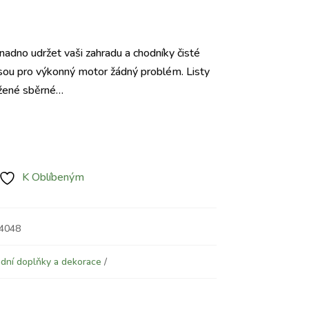
Aktuální
cena
adno udržet vaši zahradu a chodníky čisté
e:
ejsou pro výkonný motor žádný problém. Listy
1.030 Kč.
ložené sběrné…
K Oblíbeným
04048
dní doplňky a dekorace