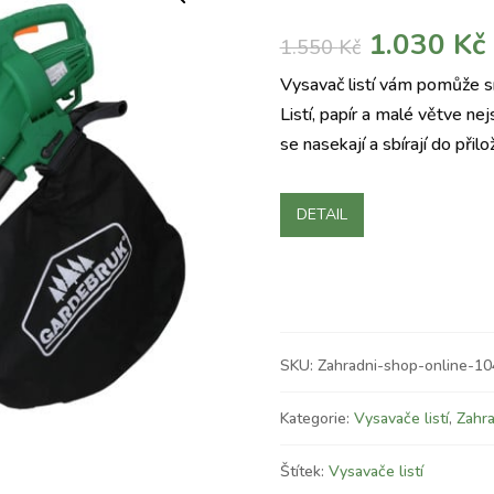
Původní
1.030
Kč
1.550
Kč
cena
Vysavač listí vám pomůže sn
byla:
j
Listí, papír a malé větve n
1.550 Kč.
se nasekají a sbírají do při
DETAIL
SKU:
Zahradni-shop-online-1
Kategorie:
Vysavače listí
,
Zahra
Štítek:
Vysavače listí