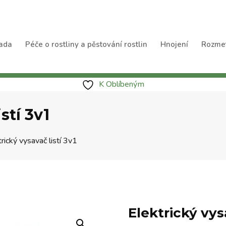
ada
Péče o rostliny a pěstování rostlin
Hnojení
Rozme
K Oblíbeným
stí 3v1
rický vysavač listí 3v1
Elektrický vysa