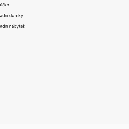
účko
radní domky
adní nábytek