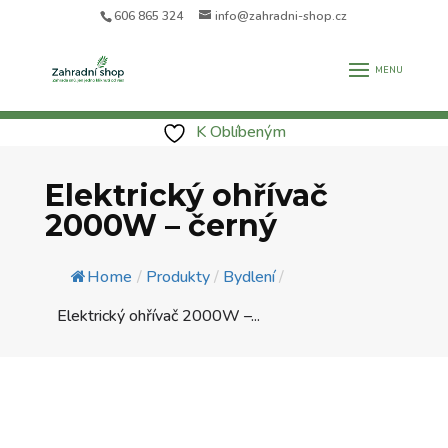
606 865 324
info@zahradni-shop.cz
K Oblíbeným
Elektrický ohřívač
2000W – černý
Home
/
Produkty
/
Bydlení
/
Elektrický ohřívač 2000W –...