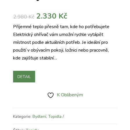
Původní
Aktuální
2.330
Kč
2.980
Kč
cena
cena
Příjemné teplo přesně tam, kde ho potřebujete
byla:
je:
Elektrický ohřívač vám umožní rychle vytápět
2.980 Kč.
2.330 Kč.
místnost podle aktuálních potřeb. Je ideální pro
použití v obývacím pokoji, ložnici nebo pracovně,
kde zajišťuje stabilní…
DETAIL
K Oblíbeným
Kategorie:
Bydlení
,
Topidla