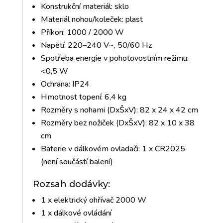
Konstrukční materiál: sklo
Materiál nohou/koleček: plast
Příkon: 1000 / 2000 W
Napětí: 220–240 V~, 50/60 Hz
Spotřeba energie v pohotovostním režimu:
<0,5 W
Ochrana: IP24
Hmotnost topení: 6,4 kg
Rozměry s nohami (DxŠxV): 82 x 24 x 42 cm
Rozměry bez nožiček (DxŠxV): 82 x 10 x 38
cm
Baterie v dálkovém ovladači: 1 x CR2025
(není součástí balení)
Rozsah dodávky:
1 x elektrický ohřívač 2000 W
1 x dálkové ovládání