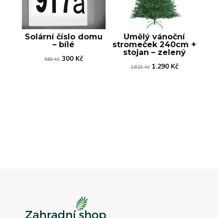
Solární číslo domu
Umělý vánoční
– bílé
stromeček 240cm +
stojan – zelený
Původní
Aktuální
300
Kč
560
Kč
Původní
Aktuální
1.290
Kč
1.810
Kč
cena
cena
cena
cena
byla:
je:
byla:
je:
560 Kč.
300 Kč.
1.810 Kč.
1.290 Kč.