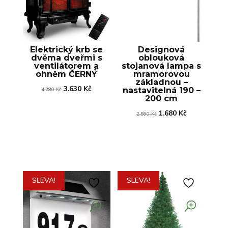
Elektrický krb se
Designová
dvěma dveřmi s
oblouková
ventilátorem a
stojanová lampa s
ohněm ČERNÝ
mramorovou
základnou –
Původní
Aktuální
3.630
Kč
nastavitelná 190 –
4.280
Kč
200 cm
cena
cena
Původní
Aktuální
1.680
Kč
byla:
je:
2.590
Kč
cena
cena
4.280 Kč.
3.630 Kč.
byla:
je:
2.590 Kč.
1.680 Kč.
SLEVA!
SLEVA!