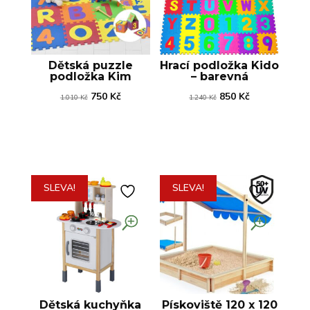
Dětská puzzle
Hrací podložka Kido
podložka Kim
– barevná
Původní
Aktuální
Původní
Aktuální
750
Kč
850
Kč
1.010
Kč
1.240
Kč
cena
cena
cena
cena
byla:
je:
byla:
je:
1.010 Kč.
750 Kč.
1.240 Kč.
850 Kč.
SLEVA!
SLEVA!
Dětská kuchyňka
Pískoviště 120 x 120