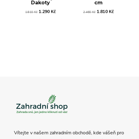
Dakoty
cm
Původní
Aktuální
Původní
Aktuální
1.290
Kč
1.810
Kč
1.810
Kč
2.460
Kč
cena
cena
cena
cena
byla:
je:
byla:
je:
1.810 Kč.
1.290 Kč.
2.460 Kč.
1.810 Kč.
Vítejte v našem zahradním obchodě, kde vášeň pro