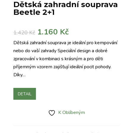
Dětská zahradní souprava
Beetle 2+1
Původní
Aktuální
1.160
Kč
1.420
Kč
cena
cena
Dětská zahradní souprava je ideální pro kempování
byla:
je:
nebo do vaší zahrady Speciální design a dobré
1.420 Kč.
1.160 Kč.
zpracování v kombinaci s krásným a pro děti
příjemným vzorem zajišťují ideální pocit pohody.
Díky…
DETAIL
K Oblíbeným