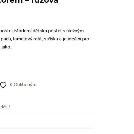
torem – růžová
Aktuální
cena
 postel Moderní dětská postel s úložným
e:
ádu, lamelový rošt, stříšku a je ideální pro
5.450 Kč.
l jako…
K Oblíbeným
 děti