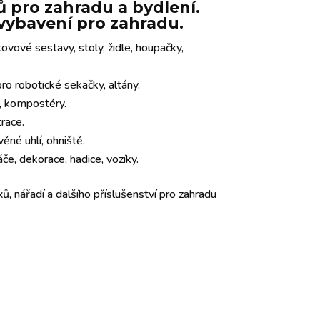
 pro zahradu a bydlení.
e vybavení pro zahradu.
ovové sestavy, stoly, židle, houpačky,
o robotické sekačky, altány.
y, kompostéry.
trace.
věné uhlí, ohniště.
če, dekorace, hadice, vozíky.
ů, nářadí a dalšího příslušenství pro zahradu