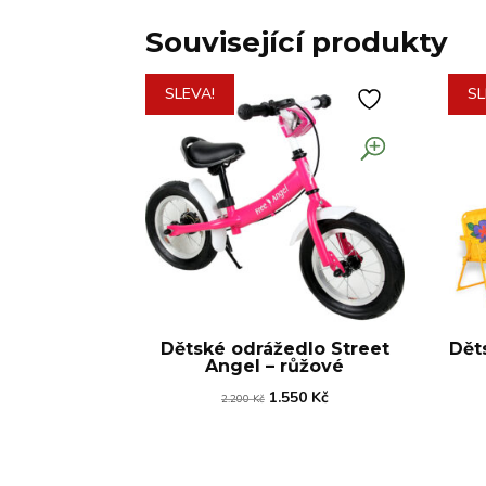
Související produkty
SLEVA!
SL
Dětské odrážedlo Street
Dět
Angel – růžové
Původní
Aktuální
1.550
Kč
2.200
Kč
cena
cena
byla:
je:
2.200 Kč.
1.550 Kč.