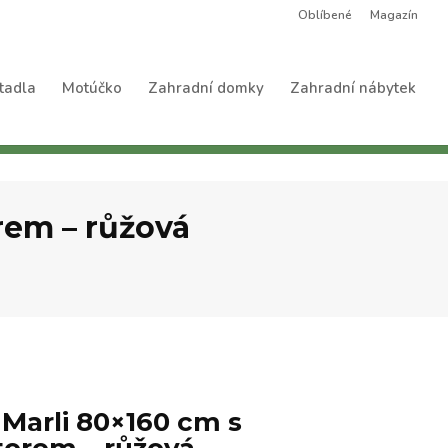
Oblíbené
Magazín
tadla
Motúčko
Zahradní domky
Zahradní nábytek
rem – růžová
 Marli 80×160 cm s