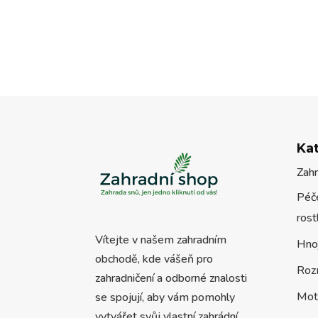
Ka
Zah
Péče
rost
Vítejte v našem zahradním
Hno
obchodě, kde vášeň pro
Roz
zahradničení a odborné znalosti
Mot
se spojují, aby vám pomohly
vytvářet svůj vlastní zahrádní