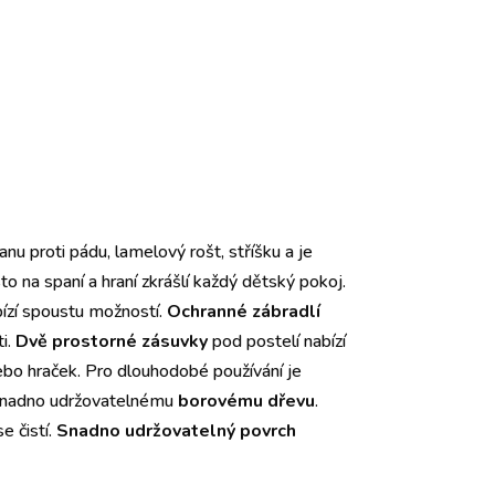
nu proti pádu, lamelový rošt, stříšku a je
to na spaní a hraní zkrášlí každý dětský pokoj.
ízí spoustu možností.
Ochranné zábradlí
ti.
Dvě prostorné zásuvky
pod postelí nabízí
ebo hraček. Pro dlouhodobé používání je
 snadno udržovatelnému
borovému dřevu
.
e čistí.
Snadno udržovatelný povrch