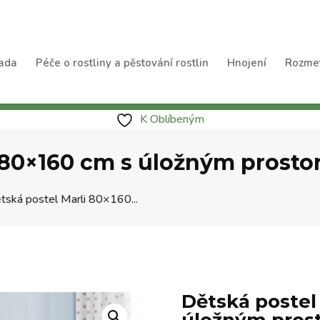
ada
Péče o rostliny a pěstování rostlin
Hnojení
Rozme
K Oblíbeným
 80×160 cm s úložným prosto
tská postel Marli 80×160...
Dětská postel