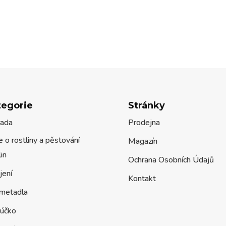
tegorie
Stránky
rada
Prodejna
 o rostliny a pěstování
Magazín
lin
Ochrana Osobních Údajů
jení
Kontakt
metadla
účko