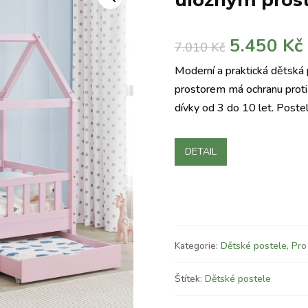
úložným pros
Původní
5.450
Kč
7.010
Kč
cena
Moderní a praktická dětská
byla:
j
prostorem má ochranu proti p
7.010 Kč.
dívky od 3 do 10 let. Poste
DETAIL
Kategorie:
Dětské postele
,
Pro
Štítek:
Dětské postele