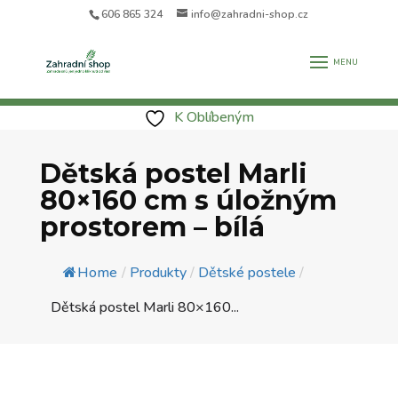
606 865 324
info@zahradni-shop.cz
K Oblíbeným
Dětská postel Marli
80×160 cm s úložným
prostorem – bílá
Home
/
Produkty
/
Dětské postele
/
Dětská postel Marli 80×160...