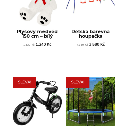
Plyšový medvěd
Dětská barevná
150 cm – bílý
houpačka
Původní
Aktuální
Původní
Aktuální
1.240
Kč
3.580
Kč
1.630
Kč
4.360
Kč
cena
cena
cena
cena
byla:
je:
byla:
je:
1.630 Kč.
1.240 Kč.
4.360 Kč.
3.580 Kč.
SLEVA!
SLEVA!