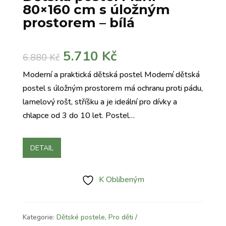
80×160 cm s úložným
prostorem – bílá
Původní
Aktuální
5.710
Kč
6.880
Kč
cena
cena
Moderní a praktická dětská postel Moderní dětská
byla:
je:
postel s úložným prostorem má ochranu proti pádu,
6.880 Kč.
5.710 Kč.
lamelový rošt, stříšku a je ideální pro dívky a
chlapce od 3 do 10 let. Postel…
DETAIL
K Oblíbeným
Kategorie:
Dětské postele
,
Pro děti