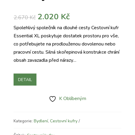
Původní
Aktuální
2.020
Kč
2.670
Kč
cena
cena
Spolehlivý společník na dlouhé cesty Cestovní kufr
byla:
je:
Essential XL poskytuje dostatek prostoru pro vše,
2.670 Kč.
2.020 Kč.
co potřebujete na prodlouženou dovolenou nebo
pracovní cestu. Silná skořepinová konstrukce chrání
obsah zavazadla před nárazy…
DETAIL
K Oblíbeným
Kategorie:
Bydlení
,
Cestovní kufry