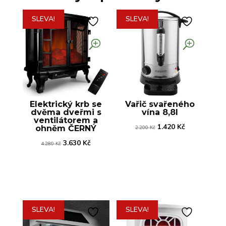
SLEVA!
SLEVA!
Elektrický krb se
Vařič svařeného
dvěma dveřmi s
vína 8,8l
ventilátorem a
Původní
Aktuální
1.420
Kč
ohněm ČERNÝ
2.200
Kč
cena
cena
Původní
Aktuální
3.630
Kč
4.280
Kč
byla:
je:
cena
cena
2.200 Kč.
1.420 Kč.
byla:
je:
4.280 Kč.
3.630 Kč.
SLEVA!
SLEVA!