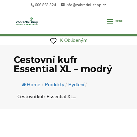
606 865 324
info@zahradni-shop.cz
K Oblíbeným
Cestovní kufr
Essential XL – modrý
Home
/
Produkty
/
Bydlení
/
Cestovní kufr Essential XL...