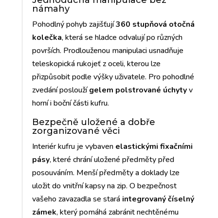
Jednoduchá manipulace bez
námahy
Pohodlný pohyb zajišťují
360 stupňová otočná
kolečka
, která se hladce odvalují po různých
površích. Prodlouženou manipulaci usnadňuje
teleskopická rukojeť z oceli, kterou lze
přizpůsobit podle výšky uživatele. Pro pohodlné
zvedání poslouží
gelem polstrované úchyty
v
horní i boční části kufru.
Bezpečně uložené a dobře
zorganizované věci
Interiér kufru je vybaven
elastickými fixačními
pásy
, které chrání uložené předměty před
posouváním. Menší předměty a doklady lze
uložit do vnitřní kapsy na zip. O bezpečnost
vašeho zavazadla se stará
integrovaný číselný
zámek
, který pomáhá zabránit nechtěnému