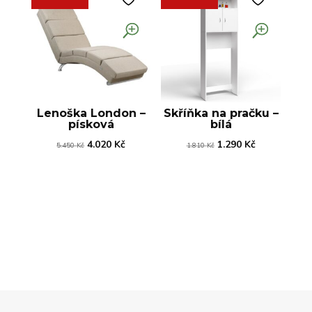
Lenoška London –
Skříňka na pračku –
písková
bílá
Původní
Aktuální
Původní
Aktuální
4.020
Kč
1.290
Kč
5.450
Kč
1.810
Kč
cena
cena
cena
cena
byla:
je:
byla:
je:
5.450 Kč.
4.020 Kč.
1.810 Kč.
1.290 Kč.