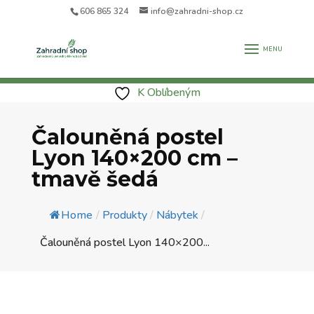
606 865 324
info@zahradni-shop.cz
K Oblíbeným
Čalouněná postel
Lyon 140×200 cm –
tmavě šedá
Home
/
Produkty
/
Nábytek
/
Čalouněná postel Lyon 140×200...