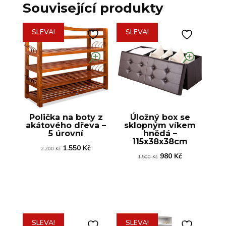
Související produkty
SLEVA!
SLEVA!
Polička na boty z
Úložný box se
akátového dřeva –
sklopným víkem
5 úrovní
hnědá –
115x38x38cm
Původní
Aktuální
1.550
Kč
2.200
Kč
Původní
Aktuální
980
Kč
1.500
Kč
cena
cena
cena
cena
byla:
je:
byla:
je:
2.200 Kč.
1.550 Kč.
1.500 Kč.
980 Kč.
SLEVA!
SLEVA!