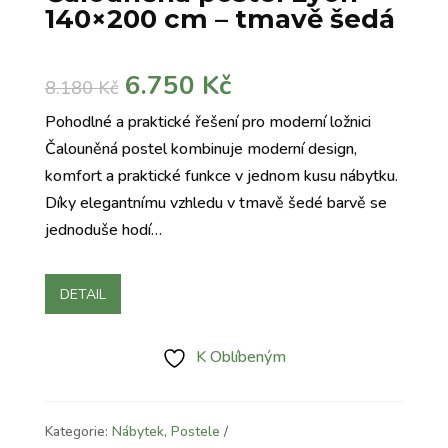
140×200 cm – tmavě šedá
Původní
Aktuální
6.750
Kč
8.180
Kč
cena
cena
Pohodlné a praktické řešení pro moderní ložnici
byla:
je:
Čalouněná postel kombinuje moderní design,
8.180 Kč.
6.750 Kč.
komfort a praktické funkce v jednom kusu nábytku.
Díky elegantnímu vzhledu v tmavě šedé barvě se
jednoduše hodí…
DETAIL
K Oblíbeným
Kategorie:
Nábytek
,
Postele