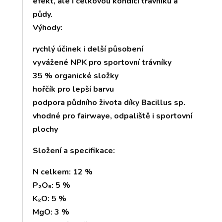
efekt, ale i celkovou kondici trávníku a
půdy.
Výhody:
rychlý účinek i delší působení
vyvážené NPK pro sportovní trávníky
35 % organické složky
hořčík pro lepší barvu
podpora půdního života díky Bacillus sp.
vhodné pro fairwaye, odpaliště i sportovní
plochy
Složení a specifikace:
N celkem: 12 %
P₂O₅: 5 %
K₂O: 5 %
MgO: 3 %