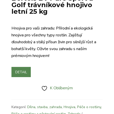
Golf trávníkové hnojivo
letní 25 kg
Hnojiva pro vaši zahradu: Přírodní a ekologická
hnojiva pro všechny typy rostlin. Zajišťují
dlouhodobý a stálý přísun živin pro silnější růst a
bohatší květy. Oživte svou zahradu s naším
prémiovým hnojivem!
DETAIL
K Oblíbeným
Kategorií:
Dílna, stavba, zahrada
,
Hnojiva
,
Péče o rostliny
,
Péče o rostliny a pěstování rostlin
,
Zahrada