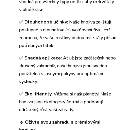
vhodná pro všechny typy rostlin, aby rozkvétaly
v plné kráse.
✅
Dlouhodobé účinky
: Naše hnojiva zajišťují
postupné a dlouhotrvající uvolňování živin, což
znamená, že vaše rostliny budou mít stálý přísun
potřebných látek.
✅
Snadná aplikace
: Ať už jste začátečník nebo
zkušený zahradník, naše hnojiva jsou snadno
použitelná s jasnými pokyny pro optimální
výsledky.
✅
Eko-friendly
: Vážíme si naší planety! Naše
hnojiva jsou ekologicky šetrná a podporují
udržitelný růst vaší zahrady.
🌷
Oživte svou zahradu s prémiovými