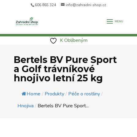
606 865 324
info@zahradni-shop.cz
K Oblíbeným
Bertels BV Pure Sport
a Golf trávníkové
hnojivo letní 25 kg
Home
/
Produkty
/
Péče o rostliny
/
Hnojiva
/
Bertels BV Pure Sport...