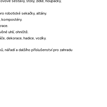
ovové sestavy, stoly, židle, houpačky,
o robotické sekačky, altány.
y, kompostéry.
trace.
věné uhlí, ohniště.
če, dekorace, hadice, vozíky.
ů, nářadí a dalšího příslušenství pro zahradu