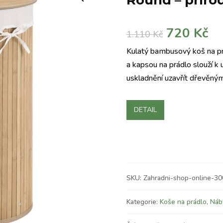
Round – příro
Původní
Ak
720
Kč
1.110
Kč
cena
ce
Kulatý bambusový koš na prá
byla:
je:
a kapsou na prádlo slouží k 
1.110 Kč.
72
uskladnění uzavřít dřevěný
DETAIL
SKU:
Zahradni-shop-online-3
Kategorie:
Koše na prádlo
,
Náb