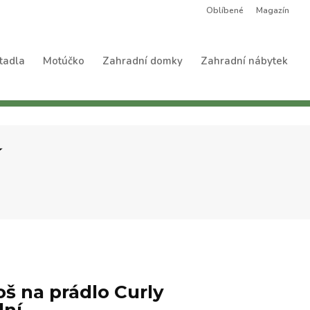
Oblíbené
Magazín
tadla
Motúčko
Zahradní domky
Zahradní nábytek
í
 na prádlo Curly