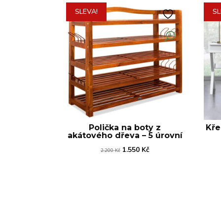
SLEVA!
SL
Polička na boty z
Kře
akátového dřeva – 5 úrovní
Původní
Aktuální
1.550
Kč
2.200
Kč
cena
cena
byla:
je:
2.200 Kč.
1.550 Kč.