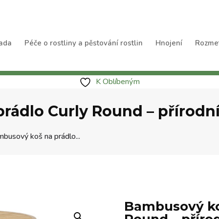
ada
Péče o rostliny a pěstování rostlin
Hnojení
Rozme
K Oblíbeným
rádlo Curly Round – přírodn
busový koš na prádlo...
Bambusový koš