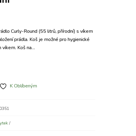
dní
tuální
na
dlo Curly-Round (55 litrů, přírodní) s víkem
uložení prádla. Koš je možné pro hygienické
0 Kč.
m víkem. Koš na…
K Oblíbeným
00351
ytek