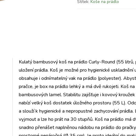
Štítek:
Koše na prádlo
Kulatý bambusový koš na prádlo Curly-Round (55 litrů, p
uložení prádla. Koš je možné pro hygienické uskladnění
obsahuje i odnímatelný vak na prádlo (polyester). Abyst
pračce, je box na prádlo lehký a má dvě rukojeti. Koš na
bambusových lamel. Stabilitu zajišťuje i kovový krouž
nabízí velký koš dostatek úložného prostoru (55 L). Od
a slouží k hygienické a nepropustné zachycování prádla
vyjmout a lze ho prát na 30 stupňů. Koš na prádlo má d
snadno přenášet naplněnou nádobu na prádlo do pračky.
prostorné nenáročná (Ø 35 cm). Je proto ideální do mal