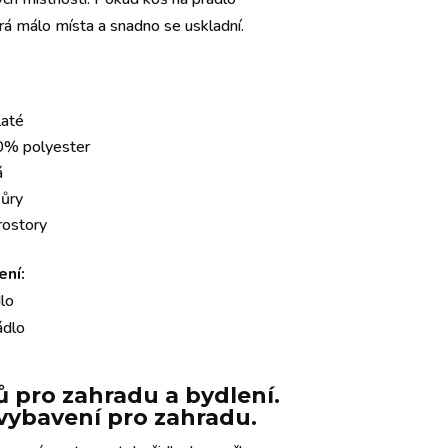
rá málo místa a snadno se uskladní.
laté
00% polyester
á
ňůry
prostory
ení:
dlo
ádlo
 pro zahradu a bydlení.
e vybavení pro zahradu.