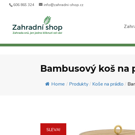
606 865 324
info@zahradni-shop.cz
Zahr
Bambusový koš na p
Home
/
Produkty
/
Koše na prádlo
/
Bam
SLEVA!