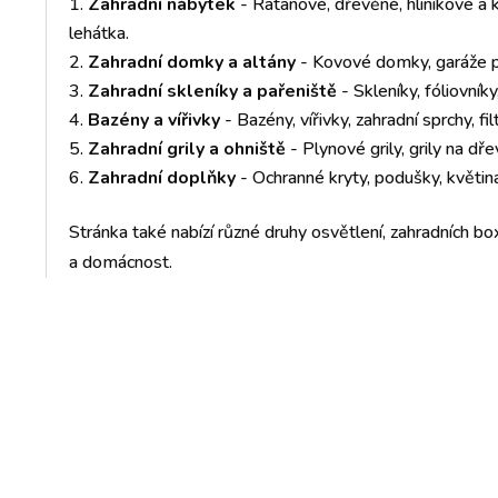
Zahradní nábytek
- Ratanové, dřevěné, hliníkové a k
lehátka.
Zahradní domky a altány
- Kovové domky, garáže pr
Zahradní skleníky a pařeniště
- Skleníky, fóliovník
Bazény a vířivky
- Bazény, vířivky, zahradní sprchy, fil
Zahradní grily a ohniště
- Plynové grily, grily na dře
Zahradní doplňky
- Ochranné kryty, podušky, květiná
Stránka také nabízí různé druhy osvětlení, zahradních box
a domácnost.