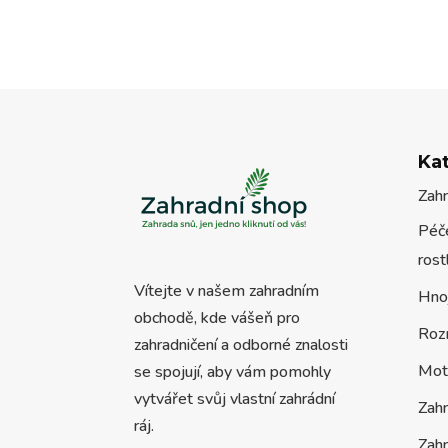
Ka
Zah
Péče
rost
Vítejte v našem zahradním
Hno
obchodě, kde vášeň pro
Roz
zahradničení a odborné znalosti
Mot
se spojují, aby vám pomohly
vytvářet svůj vlastní zahrádní
Zah
ráj.
Zahr