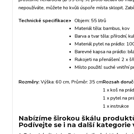
nepoužíváte, můžete ho kvůli úspoře místa sklopit. Zabí
Technické specifikace:
Objem: 55 litrů
Materiál těla: bambus, kov
Barva a tvar těla: přírodní, ku
Materiál pytel na prádlo: 1
Barevné kapsa na prádlo: bíl
Rukojeti na přenášení: 2 x š
Místo použití: suché vnitřní 
Rozměry:
Výška: 60 cm, Průměr: 35 cm
Rozsah doruč
1 x koš na prá
1 x pytel na pr
1 x instrukce
Nabízíme širokou škálu produktů
Podívejte se i na další kategori