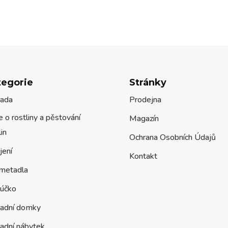
tegorie
Stránky
rada
Prodejna
 o rostliny a pěstování
Magazín
lin
Ochrana Osobních Údajů
jení
Kontakt
metadla
účko
radní domky
adní nábytek