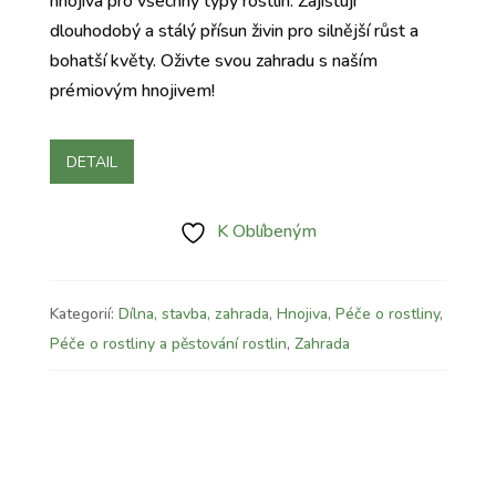
hnojiva pro všechny typy rostlin. Zajišťují
dlouhodobý a stálý přísun živin pro silnější růst a
bohatší květy. Oživte svou zahradu s naším
prémiovým hnojivem!
DETAIL
K Oblíbeným
Kategorií:
Dílna, stavba, zahrada
,
Hnojiva
,
Péče o rostliny
,
Péče o rostliny a pěstování rostlin
,
Zahrada