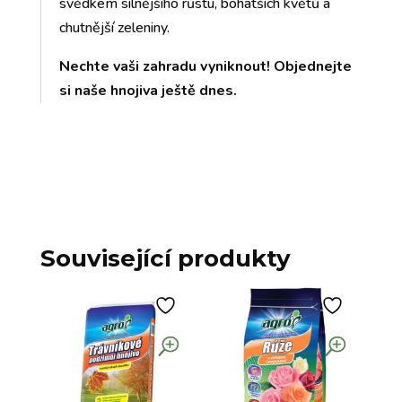
svědkem silnějšího růstu, bohatších květů a
chutnější zeleniny.
Nechte vaši zahradu vyniknout! Objednejte
si naše hnojiva ještě dnes.
Související produkty