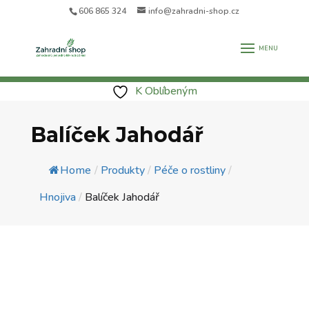
606 865 324
info@zahradni-shop.cz
K Oblíbeným
Balíček Jahodář
Home
/
Produkty
/
Péče o rostliny
/
Hnojiva
/
Balíček Jahodář