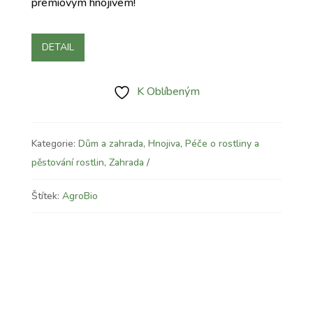
prémiovým hnojivem!
DETAIL
K Oblíbeným
Kategorie:
Dům a zahrada
,
Hnojiva
,
Péče o rostliny a
pěstování rostlin
,
Zahrada
Štítek:
AgroBio