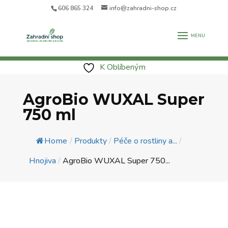
606 865 324
info@zahradni-shop.cz
K Oblíbeným
AgroBio WUXAL Super
750 ml
Home
/
Produkty
/
Péče o rostliny a...
/
Hnojiva
/
AgroBio WUXAL Super 750...