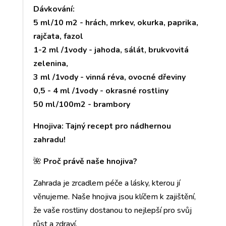
Dávkování:
5 ml/10 m2 - hrách, mrkev, okurka, paprika,
rajčata, fazol
1-2 ml /1vody - jahoda, sálát, brukvovitá
zelenina,
3 ml /1vody - vinná réva, ovocné dřeviny
0,5 - 4 ml /1vody - okrasné rostliny
50 ml/100m2 - brambory
Hnojiva: Tajný recept pro nádhernou
zahradu!
🌺
Proč právě naše hnojiva?
Zahrada je zrcadlem péče a lásky, kterou jí
věnujeme. Naše hnojiva jsou klíčem k zajištění,
že vaše rostliny dostanou to nejlepší pro svůj
růst a zdraví.