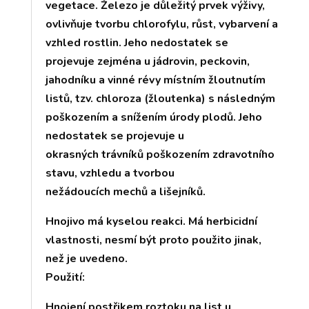
vegetace. Železo je důležitý prvek výživy,
ovlivňuje tvorbu chlorofylu, růst, vybarvení a
vzhled rostlin. Jeho nedostatek se
projevuje zejména u jádrovin, peckovin,
jahodníku a vinné révy místním žloutnutím
listů, tzv. chloroza (žloutenka) s následným
poškozením a snížením úrody plodů. Jeho
nedostatek se projevuje u
okrasných trávníků poškozením zdravotního
stavu, vzhledu a tvorbou
nežádoucích mechů a lišejníků.
Hnojivo má kyselou reakci. Má herbicidní
vlastnosti, nesmí být proto použito jinak,
než je uvedeno.
Použití:
Hnojení postřikem roztoku na list u