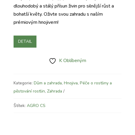
dlouhodobý a stálý přísun živin pro silnější růst a
bohatší květy. Oživte svou zahradu s naším
prémiovým hnojivem!
DETAIL
K Oblíbeným
Kategorie:
Dům a zahrada
,
Hnojiva
,
Péče o rostliny a
pěstování rostlin
,
Zahrada
Štítek:
AGRO CS