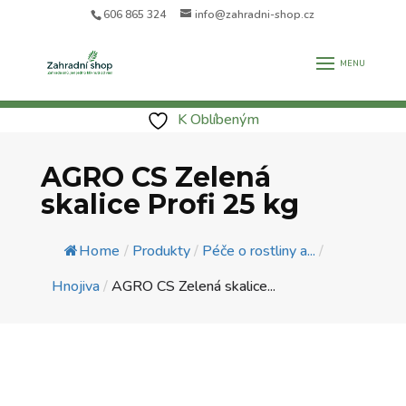
606 865 324
info@zahradni-shop.cz
K Oblíbeným
AGRO CS Zelená
skalice Profi 25 kg
Home
/
Produkty
/
Péče o rostliny a...
/
Hnojiva
/
AGRO CS Zelená skalice...